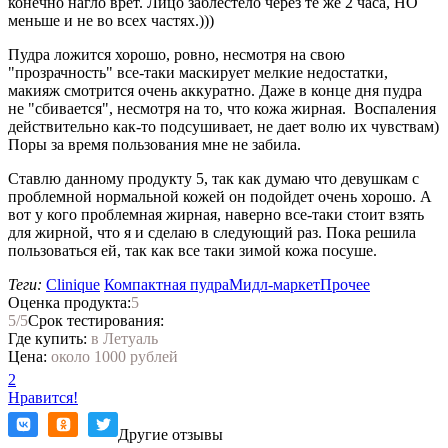
конечно нагло врет. Лицо заблестело через те же 2 часа, НО
меньше и не во всех частях.)))
Пудра ложится хорошо, ровно, несмотря на свою
"прозрачность" все-таки маскирует мелкие недостатки,
макияж смотрится очень аккуратно. Даже в конце дня пудра
не "сбивается", несмотря на то, что кожа жирная. Воспаления
действительно как-то подсушивает, не дает волю их чувствам)
Поры за время пользования мне не забила.
Ставлю данному продукту 5, так как думаю что девушкам с
проблемной нормальной кожей он подойдет очень хорошо. А
вот у кого проблемная жирная, наверно все-таки стоит взять
для жирной, что я и сделаю в следующий раз. Пока решила
пользоваться ей, так как все таки зимой кожа посуше.
Теги:
Clinique
Компактная пудра
Мидл-маркет
Прочее
Оценка продукта:
5
5
/5
Срок тестирования:
Где купить:
в Летуаль
Цена:
около 1000 рублей
2
Нравится!
Другие отзывы