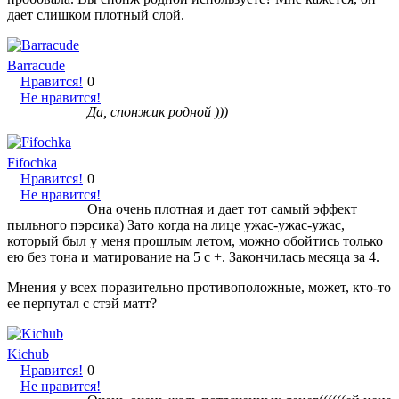
дает слишком плотный слой.
Barracude
Нравится!
0
Не нравится!
Да, спонжик родной )))
Fifochka
Нравится!
0
Не нравится!
Она очень плотная и дает тот самый эффект
пыльного пэрсика) Зато когда на лице ужас-ужас-ужас,
который был у меня прошлым летом, можно обойтись только
ею без тона и матирование на 5 с +. Закончилась месяца за 4.
Мнения у всех поразительно противоположные, может, кто-то
ее перпутал с стэй матт?
Kichub
Нравится!
0
Не нравится!