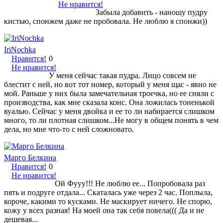
Не нравится!
Забыла добавить - наношу пудру
кистью, спонжем даже не пробовала. Не люблю я спонжи))
IriNochka
Нравится!
0
Не нравится!
У меня сейчас такая пудра. Лицо совсем не
блестит с ней, но вот тот номер, который у меня щас - явно не
мой. Раньше у них была замечательная троечка, но ее сняли с
производства, как мне сказала конс. Она ложилась тоненькой
вуалью. Сейчас у меня двойка и ее то ли набирается слишком
много, то ли плотная слишком...Не могу в общем понять в чем
дела, но мне что-то с ней сложновато.
Марго Белкина
Нравится!
0
Не нравится!
Ой Фууу!!! Не люблю ее... Попробовала раз
пять и подруге отдала... Скаталась уже через 2 час. Поплыла,
короче, какими то кусками. Не маскирует ничего. Не спорю,
кожу у всех разная! На моей она так себя повела((( Да и не
дешевая...