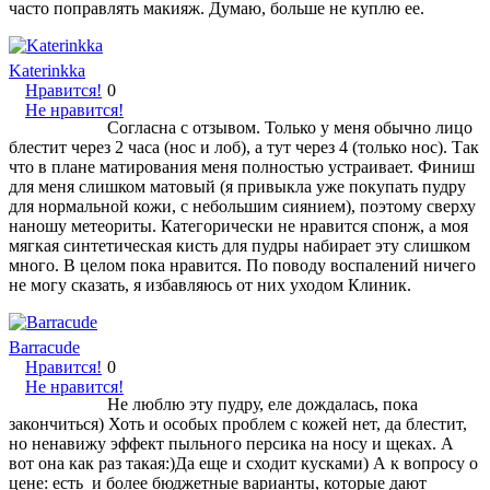
часто поправлять макияж. Думаю, больше не куплю ее.
Katerinkka
Нравится!
0
Не нравится!
Согласна с отзывом. Только у меня обычно лицо
блестит через 2 часа (нос и лоб), а тут через 4 (только нос). Так
что в плане матирования меня полностью устраивает. Финиш
для меня слишком матовый (я привыкла уже покупать пудру
для нормальной кожи, с небольшим сиянием), поэтому сверху
наношу метеориты. Категорически не нравится спонж, а моя
мягкая синтетическая кисть для пудры набирает эту слишком
много. В целом пока нравится. По поводу воспалений ничего
не могу сказать, я избавляюсь от них уходом Клиник.
Barracude
Нравится!
0
Не нравится!
Не люблю эту пудру, еле дождалась, пока
закончиться) Хоть и особых проблем с кожей нет, да блестит,
но ненавижу эффект пыльного персика на носу и щеках. А
вот она как раз такая:)Да еще и сходит кусками) А к вопросу о
цене: есть и более бюджетные варианты, которые дают