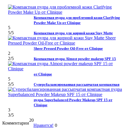
Компактная пудра для проблемной кожи Clarifying
Powder Make Up от Clinique
5
5
/5
Компактная пудра для жирной кожи Stay Matte
Sheer Pressed Powder Oil-Free от Clinique
2
2
/5
Компактная пудра Almost powder makeup SPF 15
от Clinique
5
5
/5
Суперсбалансированная рассыпчатая компактная
пудра Superbalanced Powder Makeup SPF 15 от
Clinique
3
3
/5
20
Комментарии
Нравится!
0