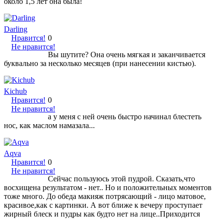
около 1,5 лет она была!
Darling
Нравится!
0
Не нравится!
Вы шутите? Она очень мягкая и заканчивается
буквально за несколько месяцев (при нанесении кистью).
Kichub
Нравится!
0
Не нравится!
а у меня с ней очень быстро начинал блестеть
нос, как маслом намазала...
Aqva
Нравится!
0
Не нравится!
Сейчас пользуюсь этой пудрой. Сказать,что
восхищена результатом - нет.. Но и положительных моментов
тоже много. До обеда макияж потрясающий - лицо матовое,
красивое,как с картинки. А вот ближе к вечеру проступает
жирный блеск и пудры как будто нет на лице..Приходится