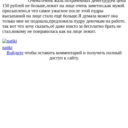
Очень-очень жаль потраченных денег((((((ей цена
150 рублей не больше,лежит на лице очень заметно,как мукой
присыплено,и что самое ужасное после этой пудры
высыпаний на лице стало ещё больше.Я думала может она
только мне не подошла,предложила пудру девочкам на работе,
так вот что хочу сказать,её даже никто за бесплатно брать не
стал,никому не понравилась как на лице лежит.
natiki
Войдите
чтобы оставить комментарий и получить полный
доступ к сайту.