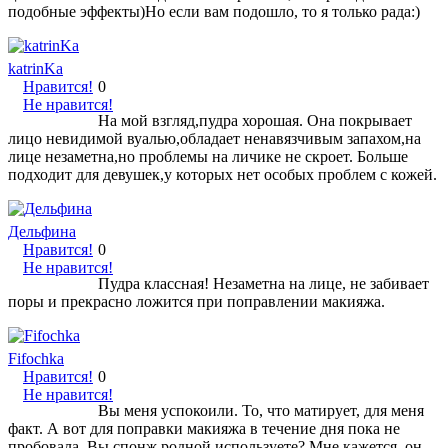
подобные эффекты)Но если вам подошло, то я только рада:)
katrinKa
Нравится!
0
Не нравится!
На мой взгляд,пудра хорошая. Она покрывает
лицо невидимой вуалью,обладает ненавязчивым запахом,на
лице незаметна,но проблемы на личике не скроет. Больше
подходит для девушек,у которых нет особых проблем с кожей.
Дельфина
Нравится!
0
Не нравится!
Пудра классная! Незаметна на лице, не забивает
поры и прекрасно ложится при поправлении макияжа.
Fifochka
Нравится!
0
Не нравится!
Вы меня успокоили. То, что матирует, для меня
факт. А вот для поправки макияжа в течение дня пока не
пробовала. Вы спонж родной используете? Мне кажется, он