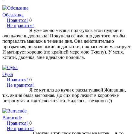
Обезьянка
Нравится!
0
Не нравится!
Я уже около месяца пользуюсь этой пудрой и
очень-очень довольна! Покупала её именно для того, чтобы
поправлять макияж в течение дня. Она действительно
прозрачная, но маленькие недостатки, покраснения маскирует.
И матирует хорошо (по крайней мере мою Т-зону). У меня,
кстати, двоечка, мне идеально подошла.
Oyka
Нравится!
0
Не нравится!
Я ее купила до кучи с рассыпушкой Живанши,
т.к. акция была выгодная. До сих пор лежит в коробочке
нетронутая и ждет своего часа. Надеюсь, звездного ))
Barracude
Нравится!
0
Не нравится!
Смотри, чтоб срок годности не истек... А то