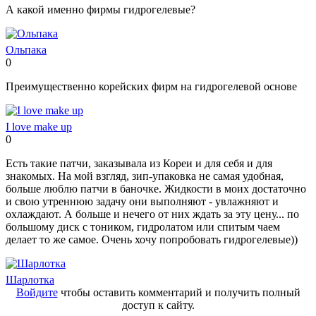
А какой именно фирмы гидрогелевые?
Ольпака
0
Нравится!
Не
нравится!
Преимущественно корейских фирм на гидрогелевой основе
I love make up
0
Нравится!
Не
нравится!
Есть такие патчи, заказывала из Кореи и для себя и для
знакомых. На мой взгляд, зип-упаковка не самая удобная,
больше люблю патчи в баночке. Жидкости в моих достаточно
и свою утреннюю задачу они выполняют - увлажняют и
охлаждают. А больше и нечего от них ждать за эту цену... по
большому диск с тоником, гидролатом или спитым чаем
делает то же самое. Очень хочу попробовать гидрогелевые))
Шарлотка
Войдите
чтобы оставить комментарий и получить полный
доступ к сайту.