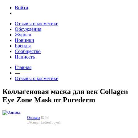
Jump to navigation
Войти
Отзывы о косметике
Обсуждения
Журнал
Новинки
Бренды
Сообщество
Написать
Главная
—
Отзывы о косметике
Коллагеновая маска для век Collagen
Eye Zone Mask от Purederm
Ольпака
826.6
Эксперт LadiesProject