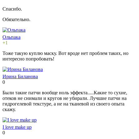
нравится!
Спасибо.
Обязательно.
Ольпака
+1
Нравится!
Не
нравится!
Тоже такую куплю маску. Вот вроде нет проблем таких, но
интересно попробовать!
Ирина Биланова
0
Нравится!
Не
нравится!
Были такие патчи вообще ноль эффекта.....Какие то сухие,
отеков не снимали и кругов не убирали. Лучшие патчи на
гидрогелевой текстуре, а не на тканевой из своего опыта
скажу.
I love make up
0
Нравится!
Не
нравится!