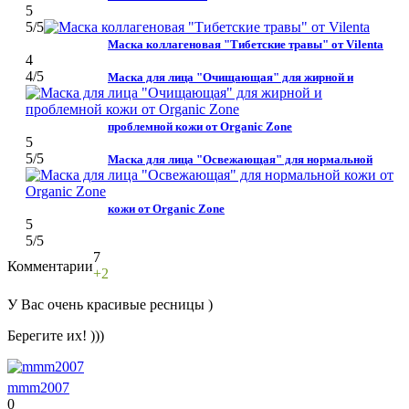
5
5
/5
Маска коллагеновая "Тибетские травы" от Vilenta
4
4
/5
Маска для лица "Очищающая" для жирной и
проблемной кожи от Organic Zone
5
5
/5
Маска для лица "Освежающая" для нормальной
кожи от Organic Zone
5
5
/5
7
Комментарии
+2
Нравится!
Не
нравится!
У Вас очень красивые ресницы )
Берегите их! )))
mmm2007
0
Нравится!
Не