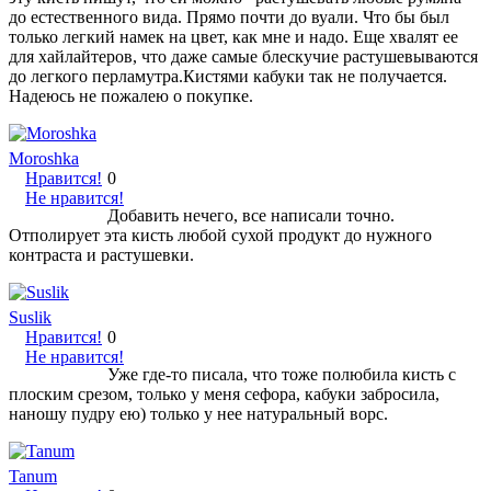
до естественного вида. Прямо почти до вуали. Что бы был
только легкий намек на цвет, как мне и надо. Еще хвалят ее
для хайлайтеров, что даже самые блескучие растушевываются
до легкого перламутра.Кистями кабуки так не получается.
Надеюсь не пожалею о покупке.
Moroshka
Нравится!
0
Не нравится!
Добавить нечего, все написали точно.
Отполирует эта кисть любой сухой продукт до нужного
контраста и растушевки.
Suslik
Нравится!
0
Не нравится!
Уже где-то писала, что тоже полюбила кисть с
плоским срезом, только у меня сефора, кабуки забросила,
наношу пудру ею) только у нее натуральный ворс.
Tanum