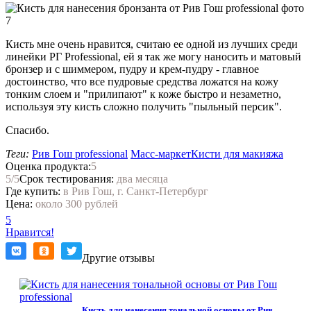
Кисть мне очень нравится, считаю ее одной из лучших среди
линейки РГ Professional, ей я так же могу наносить и матовый
бронзер и с шиммером, пудру и крем-пудру - главное
достоинство, что все пудровые средства ложатся на кожу
тонким слоем и "прилипают" к коже быстро и незаметно,
используя эту кисть сложно получить "пыльный персик".
Спасибо.
Теги:
Рив Гош professional
Масс-маркет
Кисти для макияжа
Оценка продукта:
5
5
/5
Срок тестирования:
два месяца
Где купить:
в Рив Гош, г. Санкт-Петербург
Цена:
около 300 рублей
5
Нравится!
Другие отзывы
Кисть для нанесения тональной основы от Рив