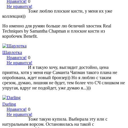
Нравится!
0
Не нравится!
Тоже люблю плоские кисти, у меня их уже
коллекция))
Но именно для румян больше лю беличий хвостик Real
Techniques by Samantha Chapman и плоские кисти из
коробочек Benefit.
Шарлотка
Нравится!
0
Не нравится!
И я такую хочу, выглядит достойно, цена
приятна, хотя у меня еще Саманта Чапман такого плана не
опробована, ждет новый бронзер)) Но я люблю с таким
срезом, думаю, лишняя не будет, тем более что СЧ слишком не
упругая, вдруг не подойдет, уже думаю я...)))
Darling
Нравится!
0
Не нравится!
Тоже такую купила. Выбирала эту или с
натуральным ворсом. Остановилась на такой с