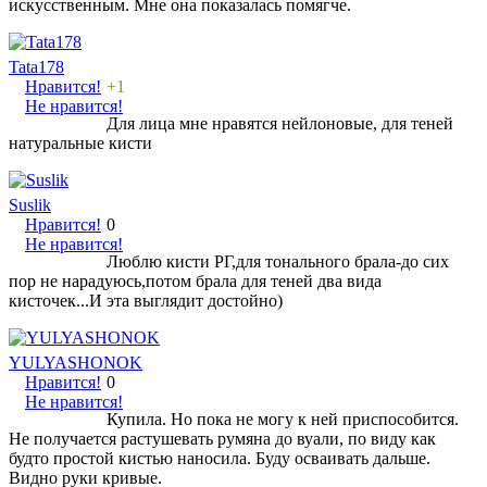
искусственным. Мне она показалась помягче.
Tata178
Нравится!
+1
Не нравится!
Для лица мне нравятся нейлоновые, для теней
натуральные кисти
Suslik
Нравится!
0
Не нравится!
Люблю кисти РГ,для тонального брала-до сих
пор не нарадуюсь,потом брала для теней два вида
кисточек...И эта выглядит достойно)
YULYASHONOK
Нравится!
0
Не нравится!
Купила. Но пока не могу к ней приспособится.
Не получается растушевать румяна до вуали, по виду как
будто простой кистью наносила. Буду осваивать дальше.
Видно руки кривые.