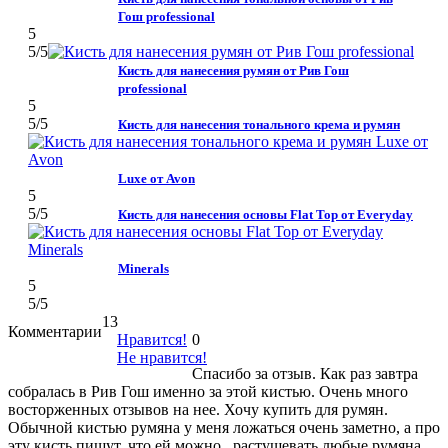
Гош professional
5
5
/5
Кисть для нанесения румян от Рив Гош
professional
5
5
/5
Кисть для нанесения тонального крема и румян
Luxe от Avon
5
5
/5
Кисть для нанесения основы Flat Top от Everyday
Minerals
5
5
/5
13
Комментарии
Нравится!
0
Не нравится!
Спасибо за отзыв. Как раз завтра
собралась в Рив Гош именно за этой кистью. Очень много
восторженных отзывов на нее. Хочу купить для румян.
Обычной кистью румяна у меня ложаться очень заметно, а про
эту кисть пишут, что ей можно растушевать любые румяна