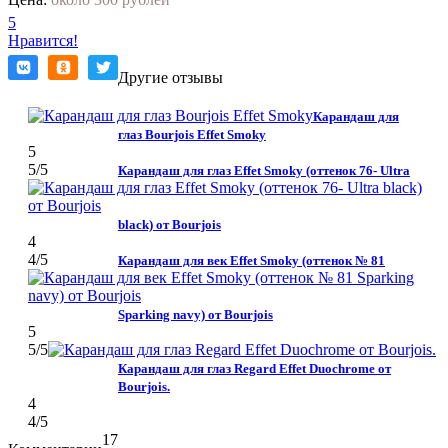
5
Нравится!
Другие отзывы
Карандаш для
глаз Bourjois Effet Smoky
5
5
/5
Карандаш для глаз Effet Smoky (оттенок 76- Ultra
black) от Bourjois
4
4
/5
Карандаш для век Effet Smoky (оттенок № 81
Sparking navy) от Bourjois
5
5
/5
Карандаш для глаз Regard Effet Duochrome от
Bourjois.
4
4
/5
17