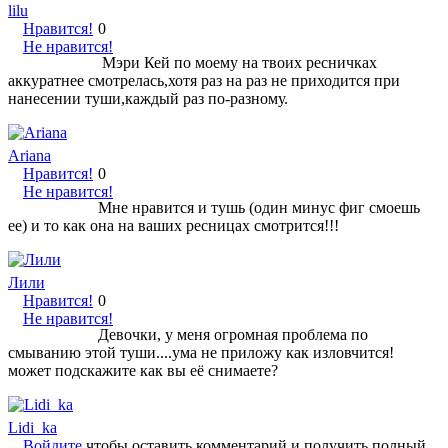
lilu
Нравится!
0
Не нравится!
Мэри Кей по моему на твоих ресничках
аккуратнее смотрелась,хотя раз на раз не приходится при
нанесении туши,каждый раз по-разному.
Ariana
Нравится!
0
Не нравится!
Мне нравится и тушь (один минус фиг смоешь
ее) и то как она на ваших ресницах смотрится!!!
Лили
Нравится!
0
Не нравится!
Девочки, у меня огромная проблема по
смыванию этой туши....ума не приложу как изловчится!
может подскажите как вы её снимаете?
Lidi_ka
Войдите
чтобы оставить комментарий и получить полный