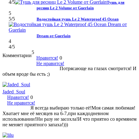
4
/5
Тушь для
ресниц Le 2 Volume от Guerlain
5
5
/5
Водостойкая тушь Le 2 Waterproof 45 Ocean
Dream от Guerlain
4
4
/5
5
Комментарии
Нравится!
0
Не нравится!
Потрясающе на глазах смотрится! И
объем вроде бы есть ;)
Jaded_Soul
Нравится!
0
Не нравится!
Я всегда выбираю только её!Моя самая любимая!
Хватает мне её месяцев на 6-7,при каждодневном
использовании!Ни разу не засохла!И что приятно со времянем
не меняет приятного запаха!)))