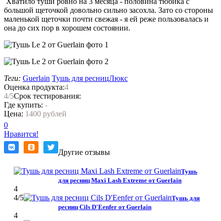
Хватило туши ровно на 3 месяца - половина тюбика с
большой щеточкой довольно сильно засохла. Зато со стороны
маленькой щеточки почти свежая - я ей реже пользовалась и
она до сих пор в хорошем состоянии.
Теги:
Guerlain
Тушь для ресниц
Люкс
Оценка продукта:
4
4
/5
Срок тестирования:
Где купить:
-
Цена:
1400 рублей
0
Нравится!
Другие отзывы
Тушь
для ресниц Maxi Lash Extreme от Guerlain
4
4
/5
Тушь для
ресниц Cils D'Eenfer от Guerlain
4