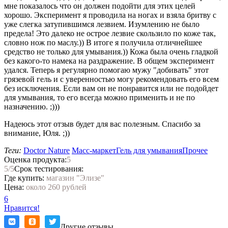
мне показалось что он должен подойти для этих целей
хорошо. Эксперимент я проводила на ногах и взяла бритву с
уже слегка затупившимся лезвием. Изумлению не было
предела! Это далеко не острое лезвие скользило по коже так,
словно нож по маслу.)) В итоге я получила отличнейшее
средство не только для умывания.)) Кожа была очень гладкой
без какого-то намека на раздражение. В общем эксперимент
удался. Теперь я регулярно помогаю мужу "добивать" этот
грязевой гель и с уверенностью могу рекомендовать его всем
без исключения. Если вам он не понравится или не подойдет
для умывания, то его всегда можно применить и не по
назначению. ;)))
Надеюсь этот отзыв будет для вас полезным. Спасибо за
внимание, Юля. ;))
Теги:
Doctor Nature
Масс-маркет
Гель для умывания
Прочее
Оценка продукта:
5
5
/5
Срок тестирования:
Где купить:
магазин "Элизе"
Цена:
около 260 рублей
6
Нравится!
Другие отзывы