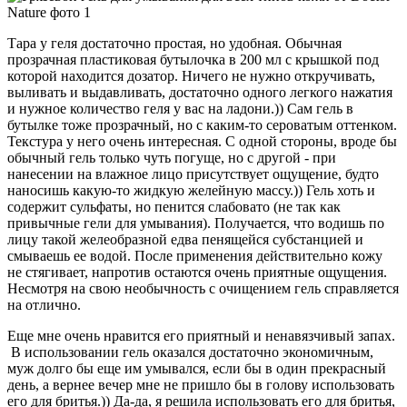
Тара у геля достаточно простая, но удобная. Обычная
прозрачная пластиковая бутылочка в 200 мл с крышкой под
которой находится дозатор. Ничего не нужно откручивать,
выливать и выдавливать, достаточно одного легкого нажатия
и нужное количество геля у вас на ладони.)) Сам гель в
бутылке тоже прозрачный, но с каким-то сероватым оттенком.
Текстура у него очень интересная. С одной стороны, вроде бы
обычный гель только чуть погуще, но с другой - при
нанесении на влажное лицо присутствует ощущение, будто
наносишь какую-то жидкую желейную массу.)) Гель хоть и
содержит сульфаты, но пенится слабовато (не так как
привычные гели для умывания). Получается, что водишь по
лицу такой желеобразной едва пенящейся субстанцией и
смываешь ее водой. После применения действительно кожу
не стягивает, напротив остаются очень приятные ощущения.
Несмотря на свою необычность с очищением гель справляется
на отлично.
Еще мне очень нравится его приятный и ненавязчивый запах.
В использовании гель оказался достаточно экономичным,
муж долго бы еще им умывался, если бы в один прекрасный
день, а вернее вечер мне не пришло бы в голову использовать
его для бритья.)) Да-да, я решила использовать его для бритья,