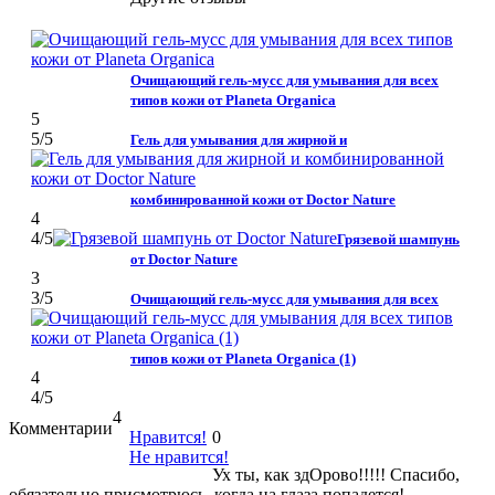
Очищающий гель-мусс для умывания для всех
типов кожи от Planeta Organica
5
5
/5
Гель для умывания для жирной и
комбинированной кожи от Doctor Nature
4
4
/5
Грязевой шампунь
от Doctor Nature
3
3
/5
Очищающий гель-мусс для умывания для всех
типов кожи от Planeta Organica (1)
4
4
/5
4
Комментарии
Нравится!
0
Не нравится!
Ух ты, как здОрово!!!!! Спасибо,
обязательно присмотрюсь, когда на глаза попадется!