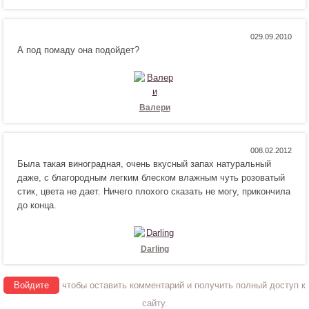
я
т
!
с
я
Н
Н
0
!
А под помаду она подойдет?
р
е
а
н
в
р
и
а
т
в
Валери
с
и
я
т
!
с
Н
Н
0
я
Была такая виноградная, очень вкусный запах натуральный
р
е
!
даже, с благородным легким блеском влажным чуть розоватый
а
н
стик, цвета не дает. Ничего плохого сказать не могу, прикончила
в
р
до конца.
и
а
т
в
с
и
я
т
Darling
!
с
я
Войдите
чтобы оставить комментарий и получить полный доступ к
!
сайту.