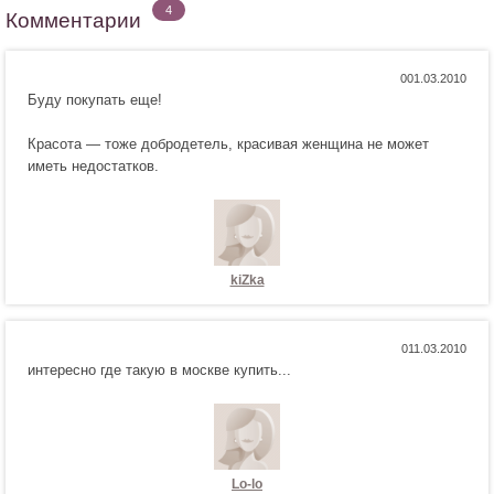
4
Комментарии
Н
Н
0
Буду покупать еще!
р
е
а
н
Красота — тоже добродетель, красивая женщина не может
в
р
иметь недостатков.
и
а
т
в
с
и
я
т
!
с
я
kiZka
!
Н
Н
0
интересно где такую в москве купить...
р
е
а
н
в
р
и
а
т
в
с
и
Lo-lo