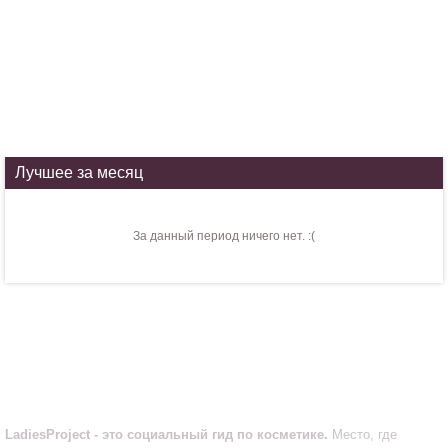
Лучшее за месяц
За данный период ничего нет. :(
LadiesProject.ru
LadiesProject - это социальный гид по косметике.
Место, где