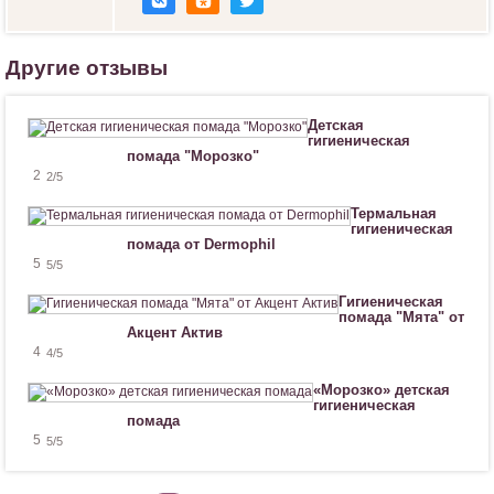
Н
р
а
в
Другие отзывы
и
т
с
Детская
я
гигиеническая
!
помада "Морозко"
2
2
/5
Термальная
гигиеническая
помада от Dermophil
5
5
/5
Гигиеническая
помада "Мята" от
Акцент Актив
4
4
/5
«Морозко» детская
гигиеническая
помада
5
5
/5