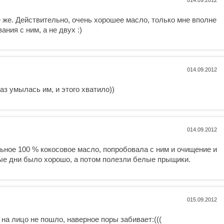
е же. Действительно, очень хорошее масло, только мне вполне
ания с ним, а не двух :)
0
раз умылась им, и этого хватило))
0
льное 100 % кокосовое масло, попробовала с ним и очищение и
вые дни было хорошо, а потом полезли белые прыщики.
0
на лицо не пошло, наверное поры забивает:(((