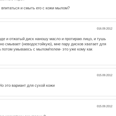
ь впитаться и смыть его с кожи мылом?
0
оде и отжатый диск наношу масло и протираю лицо, и тушь
сно смывает (неводостойкую), мне пару дисков хватает для
А потом умываюсь с мылом/гелем- это уже кому как
0
Но это вариант для сухой кожи
0