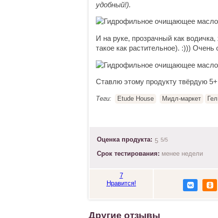
удобный!).
И на руке, прозрачный как водичка,
такое как растительное). :))) Очень
Ставлю этому продукту твёрдую 5+!
Теги:
Etude House
Мидл-маркет
Гел
Оценка продукта:
5
/5
5
Срок тестирования:
менее недели
7
Нравится!
Другие отзывы