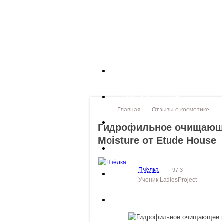
ОТЗЫВЫ О КОСМЕТИКЕ
ОБСУЖДЕНИЯ
Главная
—
Отзывы о косметике
ЖУРНАЛ
Гидрофильное очищающее
Moisture от Etude House
НОВИНКИ
Пчёлка
97.3
БРЕНДЫ
Ученик LadiesProject
СООБЩЕСТВО