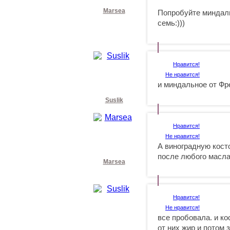
Marsea
Попробуйте миндаль
семь:)))
Нравится!
Не нравится!
и миндальное от Фр
Suslik
Нравится!
Не нравится!
А виноградную кост
после любого масла
Marsea
Нравится!
Не нравится!
все пробовала. и кос
от них жир и потом