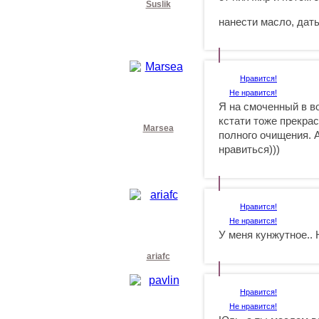
Suslik
нанести масло, дат
Нравится!
Не нравится!
Я на смоченный в в
кстати тоже прекра
Marsea
полного очищения. 
нравиться)))
Нравится!
Не нравится!
У меня кунжутное.. 
ariafc
Нравится!
Не нравится!