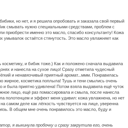
ибики, но нет, и я решила опробовать и заказала свой первый
бибик смывать нужно специальными средствами, проблем с
али приобрести именно это масло, спасибо консультанту! Кожа
их умывалок остаётся стянутость. Это масло увлажняет как
косметику, и бибик тоже.) Как и положено сначала выдавила
адонях и нанесла на сухое лицо! Сразу отметила чудесный
 лёгкий и ненавязчивый приятный аромат...ммм. Понравилась
ьно жирное, косметика поплыла! Тушь и тени смылись очень
о и была приятно удивлена! Потом взяла выдавила ещё чуток
ажное лицо, ещё раз помассировала и смыла, после нанесла
ла полотенцем и эффект меня удивил: кожа увлажнена, но нет
и на самом деле как лёгкость чувствуется на лице, уверенна
рязь. В общем мне очень понравилось это масло, буду и
тор, я выкинула пробочку и сразу закрутила его, очень