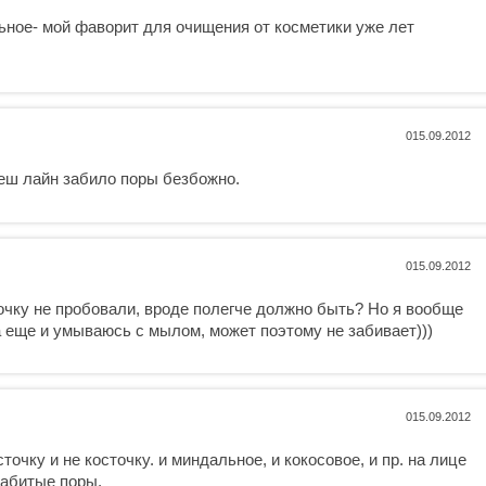
ное- мой фаворит для очищения от косметики уже лет
0
еш лайн забило поры безбожно.
0
очку не пробовали, вроде полегче должно быть? Но я вообще
 еще и умываюсь с мылом, может поэтому не забивает)))
0
точку и не косточку. и миндальное, и кокосовое, и пр. на лице
 забитые поры.