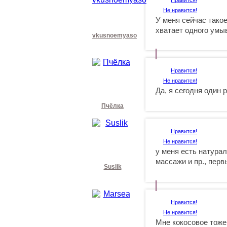
Не нравится!
У меня сейчас тако
хватает одного умыв
vkusnoemyaso
Нравится!
Не нравится!
Да, я сегодня один 
Пчёлка
Нравится!
Не нравится!
у меня есть натура
массажи и пр., пер
Suslik
Нравится!
Не нравится!
Мне кокосовое тоже 