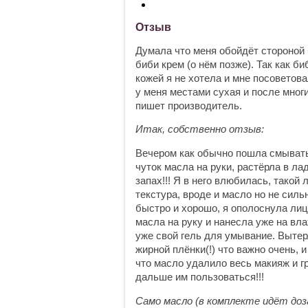
НАПИСАТЬ
Отзыв
Думала что меня обойдёт стороной б
биби крем (о нём позже). Так как 
кожей я не хотела и мне посоветов
у меня местами сухая и после мног
пишет производитель.
Итак, собственно отзыв:
Вечером как обычно пошла смывать 
чуток масла на руки, растёрла в л
запах!!! Я в него влюбилась, такой
текстура, вроде и масло но не сил
быстро и хорошо, я ополоснула лиц
масла на руку и нанесла уже на вл
уже свой гель для умывание. Вытер
жирной плёнки(!) что важно очень, 
что масло удалило весь макияж и г
дальше им пользоваться!!!
Само масло (в комплекте идёт доза