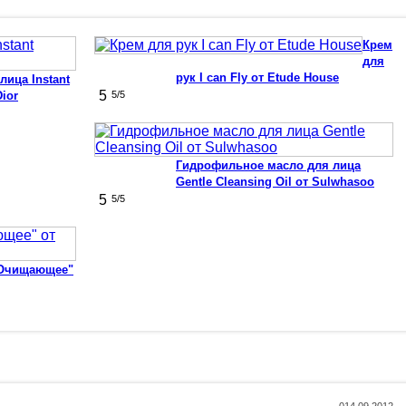
Крем
для
рук I can Fly от Etude House
ица Instant
5
Dior
5
/5
Гидрофильное масло для лица
Gentle Cleansing Oil от Sulwhasoo
5
5
/5
"Очищающее"
0