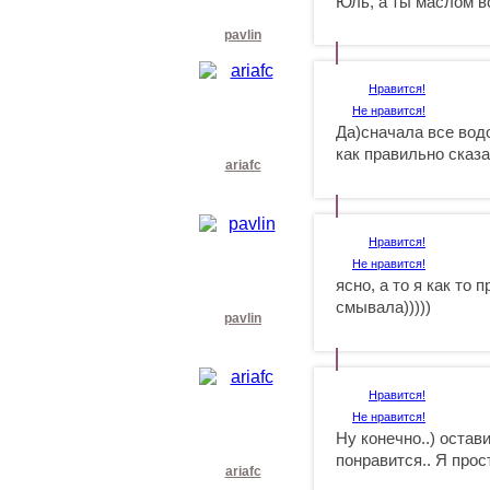
Юль, а ты маслом 
pavlin
Нравится!
Не нравится!
Да)сначала все вод
как правильно сказ
ariafc
Нравится!
Не нравится!
ясно, а то я как то
смывала)))))
pavlin
Нравится!
Не нравится!
Ну конечно..) остав
понравится.. Я про
ariafc