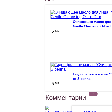
Очищающее масло для л
Gentle Cleansing Oil от 
5
5
/5
Гидрофильное масло 
от Siberina
5
5
/5
24
Комментарии
Нравится!