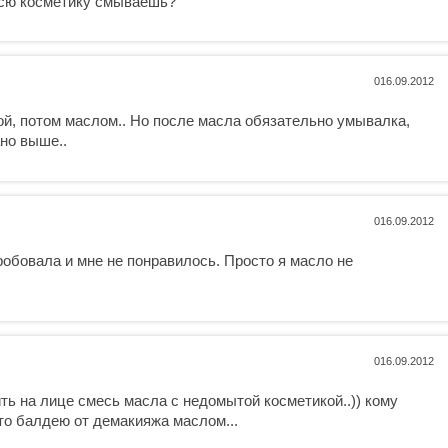
всю косметику смываешь?
0
ой, потом маслом.. Но после масла обязательно умывалка,
ано выше..
0
 пробовала и мне не понравилось. Просто я масло не
0
ить на лице смесь масла с недомытой косметикой..)) кому
сто балдею от демакияжа маслом...