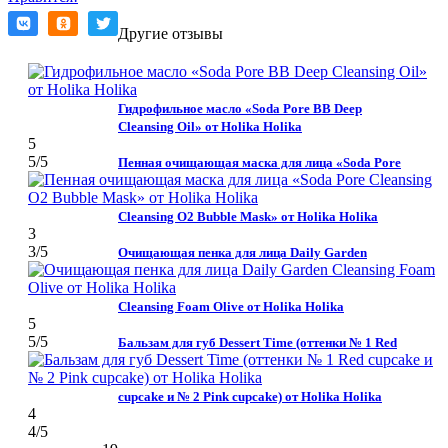
Другие отзывы
Гидрофильное масло «Soda Pore BB Deep
Cleansing Oil» от Holika Holika
5
5
/5
Пенная очищающая маска для лица «Soda Pore
Cleansing O2 Bubble Mask» от Holika Holika
3
3
/5
Очищающая пенка для лица Daily Garden
Cleansing Foam Olive от Holika Holika
5
5
/5
Бальзам для губ Dessert Time (оттенки № 1 Red
cupcake и № 2 Pink cupcake) от Holika Holika
4
4
/5