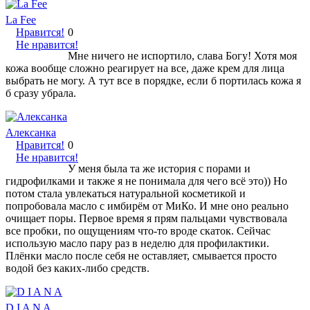
La Fee
Нравится!
0
Не нравится!
Мне ничего не испортило, слава Богу! Хотя моя
кожа вообще сложно реагирует на все, даже крем для лица
выбрать не могу. А тут все в порядке, если б портилась кожа я
б сразу убрала.
Алексанка
Нравится!
0
Не нравится!
У меня была та же история с порами и
гидрофилками и также я не понимала для чего всё это)) Но
потом стала увлекаться натуральной косметикой и
попробовала масло с имбирём от МиКо. И мне оно реально
очищает поры. Первое время я прям пальцами чувствовала
все пробки, по ощущениям что-то вроде скаток. Сейчас
использую масло пару раз в неделю для профилактики.
Плёнки масло после себя не оставляет, смывается просто
водой без каких-либо средств.
D I A N A