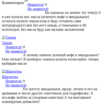
19
Комментарии
Нравится!
0
Не нравится!
Не оценила ты значит эту тему)) А
я уже купила нат. масла (зеленого кофе и миндальное)
осталось купить эмульгатор и буду готовить сама
натурпродукт) мне без него никак, я тональные и бб
использую, без масла буду как мухами засиженная)
Tanum
Нравится!
0
Не нравится!
А почему именно зеленый кофе и миндальное?
Они легкие? Я наоборот сначала купила полисорбат, теперь
выбираю масло
Шарлотка
Нравится!
0
Не нравится!
По затесту миндальное, вроде, легкое и его на
аромашке в числе других советовали для гидрофилки. А
зел.кофе люблю за уходовые качества) А ты консервант
планируешь добавлять?