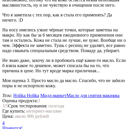
маслянистость, ну и не чувствую я очищения после него.
Что я заметила с тех пор, как я стала его применять? Да
ничего. :D
На носу имелись узкие чёрные точки, которые заметны на
макро. Ну как бы за 6 месяцев ежедневного применения они
там и остались. Кожа не стала не лучше, не хуже. Вообще ни о
чем. Эффекта не заметно. Тушь с ресниц не удаляет, все равно
надо смывать специальным средством. Помаду да, убирает.
Не знаю даже, захочу ли я пробовать ещё какое-то масло. Если
б взяла какое то дешевое, может списала бы на то, что
причина в цене. Но тут вроде марка приличная...
Моя оценка 3. Просто масло да масло. Спасибо, что не забило
поры и не испортило кожу.
Теги:
Holika Holika
Мидл-маркет
Масло для снятия макияжа
Оценка продукта:
3
3
/5
Срок тестирования:
полгода
Где купить:
интернет-магазин
Цена:
около 900 рублей
4
Нравится!