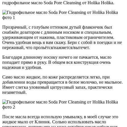
гидрофильное масло Soda Pore Cleansing от Holika Holika.
Прозрачный, с голубым оттенком дутый флакончик был
снабжён дозатором с длинным носиком и специальным,
удерживающим от нажима, пластиковым ограничителем.
Очень удобная вещь я вам скажу. Бери с собой в поездки и не
переживай, что прольётся/нажмется/вытечет.
Благодаря длинному носику ничего не пачкается, масло
попадает прямо в руку. В общем вся конструкция очень
надежная и удобная.
Само масло жидкое, по коже распределяется легко, при
добавлении воды превращается в белое молочко, не мыльное.
Имеет слегка уловимый цитрусовый запах, практически
незаметный.
После масла всегда использую умывалку, в моей случае это
жидкое мыло от Клиник. Сольно использовать масло
невозможно, потому что на коже остаётся некая небольшая