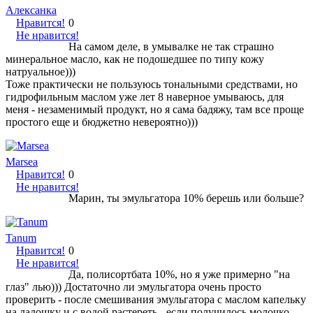
Алексанка
Нравится!
0
Не нравится!
На самом деле, в умывалке не так страшно
минеральное масло, как не подошедшее по типу кожу
натруальное)))
Тоже практически не пользуюсь тональными средствами, но
гидрофильным маслом уже лет 8 наверное умываюсь, для
меня - незаменимый продукт, но я сама бадяжу, там все проще
простого еще и бюджетно невероятно)))
Marsea
Нравится!
0
Не нравится!
Марин, ты эмульгатора 10% берешь или больше?
Tanum
Нравится!
0
Не нравится!
Да, полисортбата 10%, но я уже примерно "на
глаз" лью))) Достаточно ли эмульгатора очень просто
проверить - после смешивания эмульгатора с маслом капельку
на ладошку и с водой растереть - если получилось молочко,