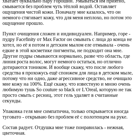
хватает буквально пару горошин. Умываться им приятно,
смывается без проблем чуть тёплой водой. Оставляет
ощущения чистой кожи. Поначалу мне казалось, что он
немного стягивает кожу, что для меня неплохо, но потом это
ощущение прошло.
Пункт очищения сложен и индивидуален. Например, горе -
пудру Facefinity от Max Factor он смывать с лица до конца не
хотел, но её я потом и детским мылом еле отмывала - очень
едкие в этой косметике пигменты, не подходит она мне.
Другие пудры смываются нормально, разве что область, где
линия роста волос, могут немного остаться, но отлично
дотираются тоником. И вообще скажу, что после любого
средства я прохожусь ещё спонжем для лица в детском мыле,
потому что ни одно, даже агрессивное средство, не очищало
мне кожу на 100%. Ещё скажу, что известную и мною очень
любимую тушь So couture so black от L'Oreal, которую не так
просто смыть с ресниц, этот гель удаляет в считанные
секунды.
Упаковка геля мне симпатична, только открывается иногда
туговато - открываю без проблем её с полотенцем на руке.
Состав радует. Отдушка мне тоже понравилась - нежная,
цветочная.