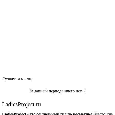
Лучшее за месяц
За данный период ничего нет. :(
LadiesProject.ru
LadiesProject - это социальный гид по косметике.
Место, где