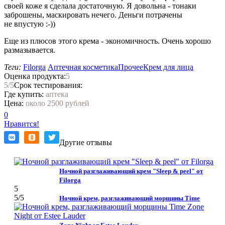
своей коже я сделала достаточную. Я довольна - тонаки
заброшены, маскировать нечего. Деньги потрачены
не впустую :-))
Еще из плюсов этого крема - экономичность. Очень хорошо
размазывается.
Теги:
Filorga
Аптечная косметика
Прочее
Крем для лица
Оценка продукта:
5
5
/5
Срок тестирования:
Где купить:
аптека
Цена:
около 2500 рублей
0
Нравится!
Другие отзывы
Ночной разглаживающий крем "Sleep & peel" от
Filorga
5
5
/5
Ночной крем, разглаживающий морщины Time