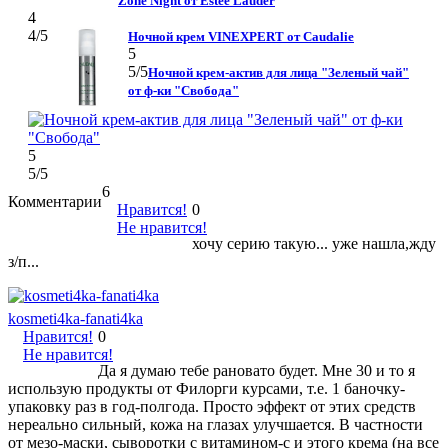
Zone Night от Estee Lauder
4
4
/5
Ночной крем VINEXPERT от Caudalie
5
5
/5
Ночной крем-актив для лица "Зеленый чай"
от ф-ки "Свобода"
5
5
/5
6
Комментарии
Нравится!
0
Не нравится!
хочу серию такую... уже нашла,жду
з/п...
kosmeti4ka-fanati4ka
Нравится!
0
Не нравится!
Да я думаю тебе рановато будет. Мне 30 и то я
использую продукты от Филорги курсами, т.е. 1 баночку-
упаковку раз в год-полгода. Просто эффект от этих средств
нереально сильный, кожа на глазах улучшается. В частности
от мезо-маски, сыворотки с витамином-с и этого крема (на все