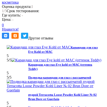
косметика
Оценка продукта:
1
1
/5
Срок тестирования:
Где купить:
-
Цена:
-
0
Нравится!
Другие отзывы
Карандаш для глаз
Eye Kohl от MAC
5
5
/5
Карандаш для глаз Eye kohl от MAC (оттенок
Teddy)
5
5
/5
Подводка-карандаш для глаз с рассыпчатой
пудрой Terracotta Loose Powder Kohl Liner № 02
Brun Dore от Guerlain
5