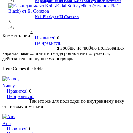
5
/5
Карандаш-каял Kohl-Kaial Soft eyeliner (оттенок
№ 1 Black) от El Corazon
5
5
/5
4
Комментарии
Нравится!
0
Не нравится!
я вообще не люблю пользоваться
карандашами...линия никогда ровной не получается,
действительно, лучше уж подводка
Here Cоmes the bride...
Nancy
Нравится!
0
Не нравится!
Так это же для подводки по внутреннему веку,
он потому и мягкий.
Аня
Нравится!
0