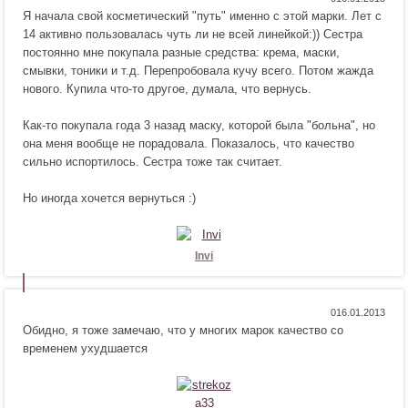
Я начала свой косметический "путь" именно с этой марки. Лет с
р
е
14 активно пользовалась чуть ли не всей линейкой:)) Сестра
а
н
постоянно мне покупала разные средства: крема, маски,
в
р
смывки, тоники и т.д. Перепробовала кучу всего. Потом жажда
и
а
нового. Купила что-то другое, думала, что вернусь.
т
в
с
и
Как-то покупала года 3 назад маску, которой была "больна", но
я
т
она меня вообще не порадовала. Показалось, что качество
!
с
сильно испортилось. Сестра тоже так считает.
я
!
Но иногда хочется вернуться :)
Invi
Н
Н
0
Обидно, я тоже замечаю, что у многих марок качество со
р
е
временем ухудшается
а
н
в
р
и
а
т
в