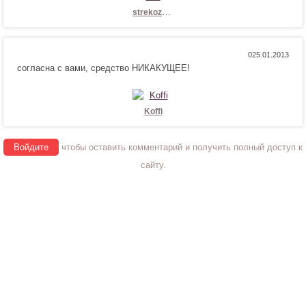
с
и
strekoza33
я
т
!
с
я
Н
Н
0
!
согласна с вами, средство НИКАКУЩЕЕ!
р
е
а
н
в
р
и
а
Koffi
т
в
с
и
Войдите
чтобы оставить комментарий и получить полный доступ к
я
т
!
с
сайту.
я
!