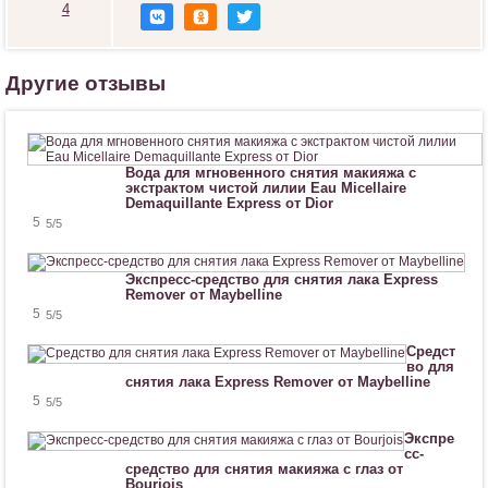
4
Н
р
а
в
Другие отзывы
и
т
с
я
!
Вода для мгновенного снятия макияжа с
экстрактом чистой лилии Eau Micellaire
Demaquillante Express от Dior
5
5
/5
Экспресс-средство для снятия лака Express
Remover от Maybelline
5
5
/5
Средст
во для
снятия лака Express Remover от Maybelline
5
5
/5
Экспре
сс-
средство для снятия макияжа с глаз от
Bourjois