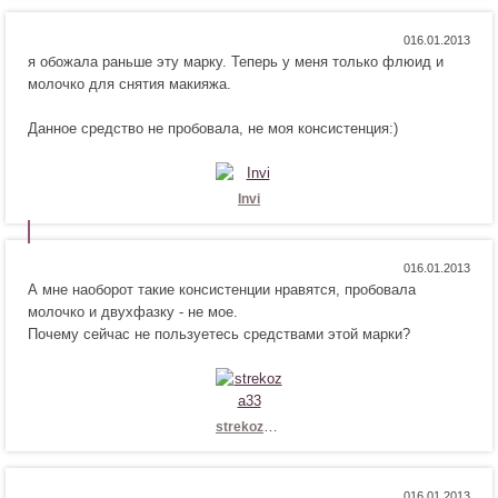
я
т
!
с
Н
Н
0
я
я обожала раньше эту марку. Теперь у меня только флюид и
р
е
!
молочко для снятия макияжа.
а
н
в
р
Данное средство не пробовала, не моя консистенция:)
и
а
т
в
с
и
я
т
Invi
!
с
я
!
Н
Н
0
А мне наоборот такие консистенции нравятся, пробовала
р
е
молочко и двухфазку - не мое.
а
н
Почему сейчас не пользуетесь средствами этой марки?
в
р
и
а
т
в
с
и
я
т
strekoza33
!
с
я
!
Н
Н
0