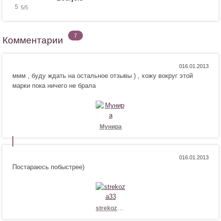
5
5
/5
7
Комментарии
Н
Н
0
ммм , буду ждать на остальное отзывы ) , хожу вокруг этой
р
е
марки пока ничего не брала
а
н
в
р
и
а
т
в
с
и
Мунира
я
т
!
с
я
Н
Н
0
!
Постараюсь побыстрее)
р
е
а
н
в
р
и
а
т
в
strekoza33
с
и