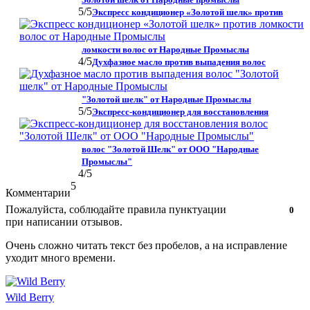
5
/5
Экспресс кондиционер «Золотой шелк» против
ломкости волос от Народные Промыслы
4
/5
Духфазное масло против выпадения волос
"Золотой шелк" от Народные Промыслы
5
/5
Экспресс-кондиционер для восстановления
волос "Золотой Шелк" от ООО "Народные
Промыслы"
4
/5
5
Комментарии
Пожалуйста, соблюдайте правила пунктуации
Нравится!
Не
0
при написании отзывов.
нравится!
Очень сложно читать текст без пробелов, а на исправление
уходит много времени.
Wild Berry