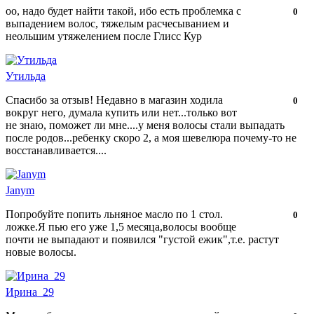
оо, надо будет найти такой, ибо есть проблемка с
Нравится!
Не
0
выпадением волос, тяжелым расчесыванием и
нравится!
неольшим утяжелением после Глисс Кур
Утильда
Спасибо за отзыв! Недавно в магазин ходила
Нравится!
Не
0
вокруг него, думала купить или нет...только вот
нравится!
не знаю, поможет ли мне....у меня волосы стали выпадать
после родов...ребенку скоро 2, а моя шевелюра почему-то не
восстанавливается....
Janym
Попробуйте попить льняное масло по 1 стол.
Нравится!
Не
0
ложке.Я пью его уже 1,5 месяца,волосы вообще
нравится!
почти не выпадают и появился "густой ежик",т.е. растут
новые волосы.
Ирина_29