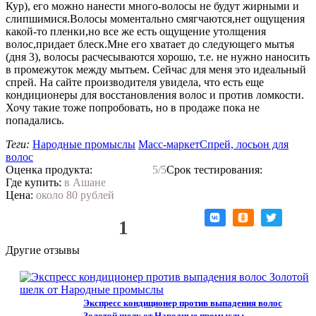
Кур), его можно нанести много-волосы не будут жирными и
слипшимися.Волосы моментально смягчаются,нет ощущения
какой-то пленки,но все же есть ощущение утолщения
волос,придает блеск.Мне его хватает до следующего мытья
(дня 3), волосы расчесываются хорошо, т.е. не нужно наносить
в промежуток между мытьем. Сейчас для меня это идеальный
спрей. На сайте производителя увидела, что есть еще
кондиционеры для восстановления волос и против ломкости.
Хочу такие тоже попробовать, но в продаже пока не
попадались.
Теги:
Народные промыслы
Масс-маркет
Спрей, лосьон для
волос
Оценка продукта:
5
/5
Срок тестирования:
Где купить:
в Ашане
Цена:
около 80 рублей
Нравится!
1
Другие отзывы
Экспресс кондиционер против выпадения волос
Золотой шелк от Народные промыслы