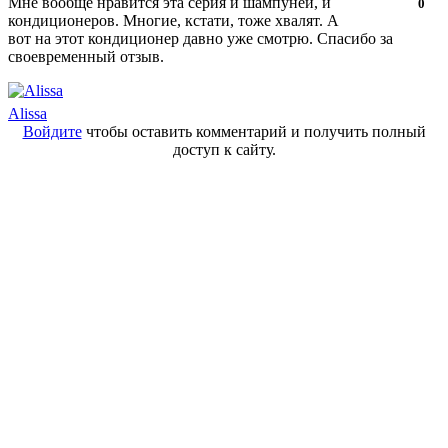
Мне вообще нравится эта серия и шампуней, и
Нравится!
Не
0
кондиционеров. Многие, кстати, тоже хвалят. А
нравится!
вот на этот кондиционер давно уже смотрю. Спасибо за
своевременный отзыв.
Alissa
Войдите
чтобы оставить комментарий и получить полный
доступ к сайту.