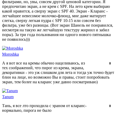
фильтрами, но, увы, совсем другой ценовой категории. Я
предпочитаю экран, а не крем с SPF. На лето крем выбираю
какой нравится, а сверху экран с SPF 40. Экран - Кларанс -
легчайшее невесомое молочко-флюид, мне даже матирует
слегка, сверху легкая пудра с SPF 10-15 или совсем без
фильтра, уже без разницы. (Вот экран Шанель не понравился,
несмотря на такую же легчайшую текстуру жирнил и забил
поры). За три года пользования ни одного нового пятнышка
не появилось)))
Moroshka
А я вот все на кремы обычно нацеливаюсь, из
Нравится!
Не
0
тех соображений, что пирог из крема, экрана,
нравится!
декоративки - это уж слишком для лета и тогда уж точно будет
блин на лице, но возможно Вы и правы, стоит попробовать
экран, тем более на кларанс уже давно посматриваю)
Tanum
Тань, я все лто проходила с эраном от кларанс-
Нравится!
Не
0
нормально, пирога не было
нравится!