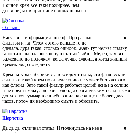
0
Ночной крем все-таки пожирнее, чем
нравится!
дневной(так в принципе и должно быть).
Ольпака
Нагуглила информации по спф. Про разные
Нравится!
Не
0
фильтры и т.д. Чтож я этого раньше то не
нравится!
сделала, дура такая, столько ошибок! Жаль тут нельзя ссылку
запостить, нашла роскошную статью Тийны Медер, там все
разжевано по полочкам, когда лучше флюид, а когда жирный
кремик надо потерпеть.
Крем натуры сиберики с диоксидом титана, это физический
фильтр и такой крем по определению не может быть легким
как флюид. Зато такой фильтр работает целый день на солнце
и не вредит коже, а легкие флюиды с химическими фильтрами
допускают суммарное пребывание на солнце не более двух
часов, потом их необходимо смыть и обновить.
Шарлотка
Да-да-да, отличная статья. Натолкнулась на нее в
Нравится!
Не
0