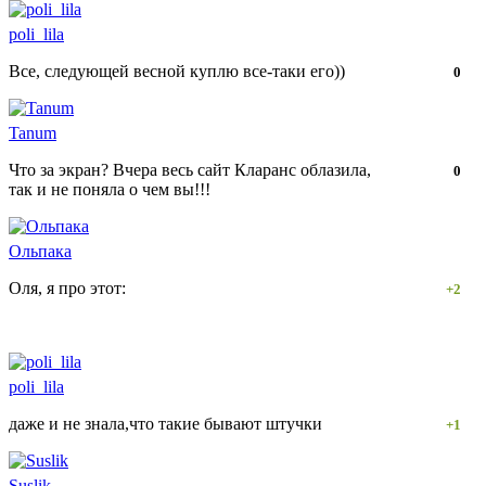
poli_lila
Все, следующей весной куплю все-таки его))
Нравится!
Не
0
нравится!
Tanum
Что за экран? Вчера весь сайт Кларанс облазила,
Нравится!
Не
0
так и не поняла о чем вы!!!
нравится!
Ольпака
Оля, я про этот:
Нравится!
Не
+2
нравится!
poli_lila
даже и не знала,что такие бывают штучки
Нравится!
Не
+1
нравится!
Suslik