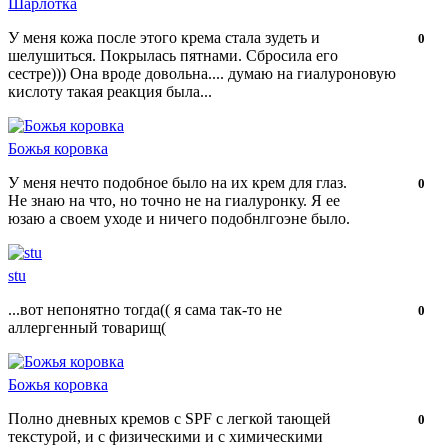
Шарлотка
У меня кожа после этого крема стала зудеть и
Нравится!
Не
0
шелушиться. Покрылась пятнами. Сбросила его
нравится!
сестре))) Она вроде довольна.... думаю на гиалуроновую
кислоту такая реакция была...
Божья коровка
У меня нечто подобное было на их крем для глаз.
Нравится!
Не
0
Не знаю на что, но точно не на гиалуронку. Я ее
нравится!
юзаю а своем уходе и ничего подобнлгоэне было.
stu
...вот непонятно тогда(( я сама так-то не
Нравится!
Не
0
аллергенный товарищ(
нравится!
Божья коровка
Полно дневных кремов с SPF с легкой тающей
Нравится!
Не
0
текстурой, и с физическими и с химическими
нравится!