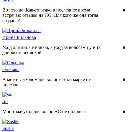
Вот это да. Как-то редко в последнее время
Нравится!
Не
0
встречаю отзывы на НС! Для кого же она тогда
нравится!
создана?
Ирина Биланова
Уход для лица-не знаю, а уход за волосами у них
Нравится!
Не
0
довольно неплохой
нравится!
Ольпака
А мне и с уходом для волос в этой марке не
Нравится!
Не
0
повезло.
нравится!
stu
Мне тоже уход для волос НС не подошел
Нравится!
Не
0
нравится!
Suslik