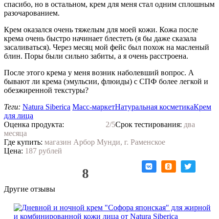
спасибо, но в остальном, крем для меня стал одним сплошным
разочарованием.
Крем оказался очень тяжелым для моей кожи. Кожа после
крема очень быстро начинает блестеть (я бы даже сказала
засаливаться). Через месяц мой фейс был похож на масленый
блин. Поры были сильно забиты, а я очень расстроена.
После этого крема у меня возник наболевший вопрос. А
бывают ли крема (эмульсии, флюиды) с СПФ более легкой и
обезжиренной текстуры?
Теги:
Natura Siberica
Масс-маркет
Натуральная косметика
Крем
для лица
Оценка продукта:
2
/5
Срок тестирования:
два
месяца
Где купить:
магазин Арбор Мунди, г. Раменское
Цена:
187 рублей
Нравится!
8
Другие отзывы