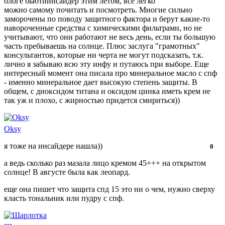
блоге бьютиинсайдер этим летом, все легко
нравится!
можно самому почитать и посмотреть. Многие сильно
заморочены по поводу защитного фактора и берут какие-то
навороченные средства с химическими фильтрами, но не
учитывают, что они работают не весь день, если ты большую
часть пребываешь на солнце. Плюс заслуга "грамотных"
консультантов, которые ни черта не могут подсказать, т.к.
лично я забываю всю эту инфу и путаюсь при выборе. Еще
интересный момент она писала про минеральное масло с спф
- именно минеральное дает высокую степень защиты. В
общем, с диоксидом титана и оксидом цинка иметь крем не
так уж и плохо, с жирностью придется смириться))
Oksy
я тоже на инсайдере нашла))
Нравится!
Не
0
нравится!
а ведь сколько раз мазала лицо кремом 45+++ на открытом
солнце! В августе была как леопард.
еще она пишет что защита спд 15 это ни о чем, нужно сверху
класть тональник или пудру с спф.