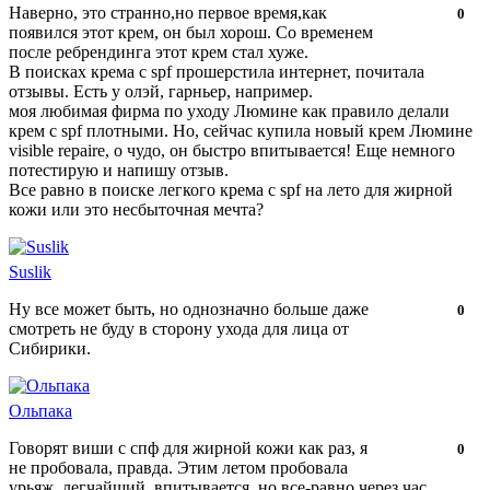
Наверно, это странно,но первое время,как
Нравится!
Не
0
появился этот крем, он был хорош. Со временем
нравится!
после ребрендинга этот крем стал хуже.
В поисках крема с spf прошерстила интернет, почитала
отзывы. Есть у олэй, гарньер, например.
моя любимая фирма по уходу Люмине как правило делали
крем с spf плотными. Но, сейчас купила новый крем Люмине
visible repaire, о чудо, он быстро впитывается! Еще немного
потестирую и напишу отзыв.
Все равно в поиске легкого крема с spf на лето для жирной
кожи или это несбыточная мечта?
Suslik
Ну все может быть, но однозначно больше даже
Нравится!
Не
0
смотреть не буду в сторону ухода для лица от
нравится!
Сибирики.
Ольпака
Говорят виши с спф для жирной кожи как раз, я
Нравится!
Не
0
не пробовала, правда. Этим летом пробовала
нравится!
урьяж, легчайший, впитывается, но все-равно через час