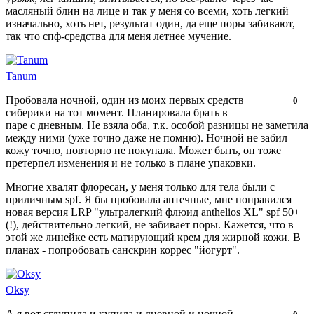
масляный блин на лице и так у меня со всеми, хоть легкий
изначально, хоть нет, результат один, да еще поры забивают,
так что спф-средства для меня летнее мучение.
Tanum
Пробовала ночной, один из моих первых средств
Нравится!
Не
0
сиберики на тот момент. Планировала брать в
нравится!
паре с дневным. Не взяла оба, т.к. особой разницы не заметила
между ними (уже точно даже не помню). Ночной не забил
кожу точно, повторно не покупала. Может быть, он тоже
претерпел изменения и не только в плане упаковки.
Многие хвалят флоресан, у меня только для тела были с
приличным spf. Я бы пробовала аптечные, мне понравился
новая версия LRP "ультралегкий флюид anthelios XL" spf 50+
(!), действительно легкий, не забивает поры. Кажется, что в
этой же линейке есть матирующий крем для жирной кожи. В
планах - попробовать санскрин коррес "йогурт".
Oksy
А я вот сглупила и купила и дневной и ночной.
Нравится!
Не