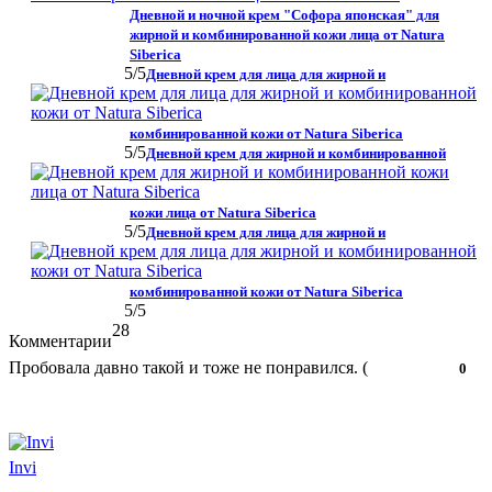
Дневной и ночной крем "Софора японская" для
жирной и комбинированной кожи лица от Natura
Siberica
5
/5
Дневной крем для лица для жирной и
комбинированной кожи от Natura Siberica
5
/5
Дневной крем для жирной и комбинированной
кожи лица от Natura Siberica
5
/5
Дневной крем для лица для жирной и
комбинированной кожи от Natura Siberica
5
/5
28
Комментарии
Пробовала давно такой и тоже не понравился. (
Нравится!
Не
0
нравится!
Invi