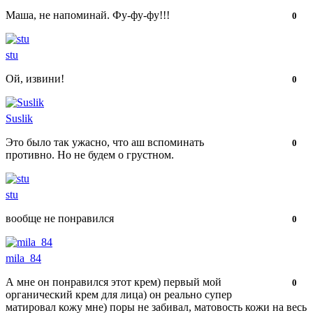
Маша, не напоминай. Фу-фу-фу!!!
Нравится!
Не
0
нравится!
stu
Ой, извини!
Нравится!
Не
0
нравится!
Suslik
Это было так ужасно, что аш вспоминать
Нравится!
Не
0
противно. Но не будем о грустном.
нравится!
stu
вообще не понравился
Нравится!
Не
0
нравится!
mila_84
А мне он понравился этот крем) первый мой
Нравится!
Не
0
органический крем для лица) он реально супер
нравится!
матировал кожу мне) поры не забивал, матовость кожи на весь