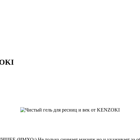
ZOKI
ЛУЧШЕЕ (ИМХО:) Не только снимает макияж,но и ухаживает за об