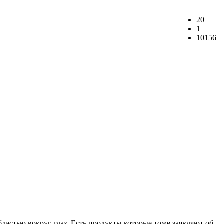
20
1
10156
ластью вокруг глаз. Есть продукты,которые тоже заявляют об