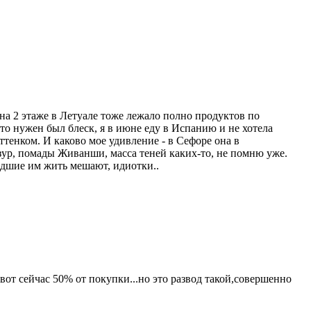
и на 2 этаже в Летуале тоже лежало полно продуктов по
то нужен был блеск, я в июне еду в Испанию и не хотела
ттенком. И каково мое удивление - в Сефоре она в
лозур, помады Живанши, масса теней каких-то, не помню уже.
шедшие им жить мешают, идиотки..
от сейчас 50% от покупки...но это развод такой,совершенно