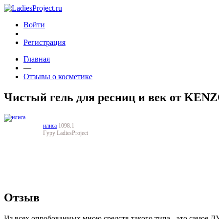
Войти
Регистрация
Главная
—
Отзывы о косметике
Чистый гель для ресниц и век от KEN
илиса
1098.1
Гуру LadiesProject
Отзыв
Из всех опробованных мною средств такого типа - это самое 