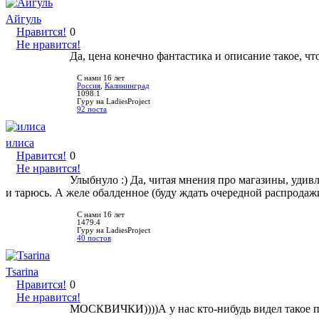
Айгуль
Нравится!
0
Не нравится!
Да, цена конечно фантастика и описание такое, чт
С нами 16 лет
Россия
,
Калининград
1098.1
Гуру на LadiesProject
92 поста
илиса
Нравится!
0
Не нравится!
Улыбнуло :) Да, читая мнения про магазины, удив
и тарюсь. А желе обалденное (буду ждать очередной распродаж
С нами 16 лет
1479.4
Гуру на LadiesProject
40 постов
Tsarina
Нравится!
0
Не нравится!
МОСКВИЧКИ))))А у нас кто-нибудь видел такое 