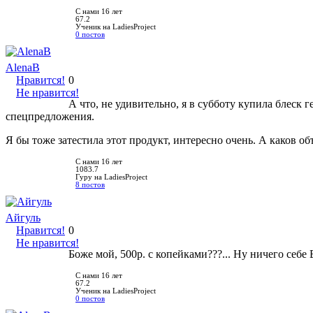
С нами 16 лет
67.2
Ученик на LadiesProject
0 постов
AlenaB
Нравится!
0
Не нравится!
А что, не удивительно, я в субботу купила блеск г
спецпредложения.
Я бы тоже затестила этот продукт, интересно очень. А каков об
С нами 16 лет
1083.7
Гуру на LadiesProject
8 постов
Айгуль
Нравится!
0
Не нравится!
Боже мой, 500р. с копейками???... Ну ничего себе
С нами 16 лет
67.2
Ученик на LadiesProject
0 постов