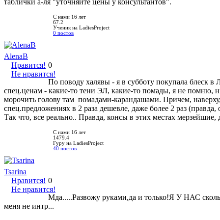
таблички а-ля "уточняйте цены у консультантов".
С нами 16 лет
67.2
Ученик на LadiesProject
0 постов
AlenaB
Нравится!
0
Не нравится!
По поводу халявы - я в субботу покупала блеск в 
спец.ценам - какие-то тени ЭЛ, какие-то помады, я не помню, 
морочить голову там помадами-карандашами. Причем, наверху,в
спец.предложениях в 2 раза дешевле, даже более 2 раз (правда
Так что, все реально.. Правда, консы в этих местах мерзейшие,
С нами 16 лет
1479.4
Гуру на LadiesProject
40 постов
Tsarina
Нравится!
0
Не нравится!
Мда.....Развожу руками,да и только!Я У НАС скол
меня не интр...