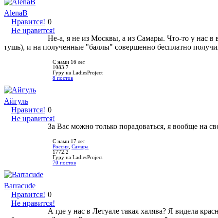
AlenaB
Нравится!
0
Не нравится!
Не-а, я не из Москвы, а из Самары. Что-то у нас 
тушь), и на полученные "баллы" совершенно бесплатно получила
С нами 16 лет
1083.7
Гуру на LadiesProject
8 постов
Айгуль
Нравится!
0
Не нравится!
За Вас можно только порадоваться, я вообще на с
С нами 17 лет
Россия
,
Самара
1772.2
Гуру на LadiesProject
70 постов
Barracude
Нравится!
0
Не нравится!
А где у нас в Летуале такая халява? Я видела кр