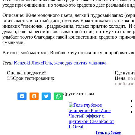
уходе при очищении, но только это средство дает реальный вид
Описание: Желе молочного цвета, легкий пудровый запах (сери
впитывается в ватный диск, поэтому может показаться не эко
никаких "пленочек", раздражения, только приятно холодит. И о
думаю, еще на ресницы оказывает дейтсвие, потому что стали р
улыбает то,что благодаря такой консистенции средство прикольн
смывками.
В итоге, мой маст хэв. Вообще хочу потихоньку попробовать все
Теги:
Kenzoki
Люкс
Гель, желе для снятия макияжа
Оценка продукта:
5
Где купит
5
/5
Срок тестирования:
Цена:
по 
приблизи
Другие отзывы
Гель глубокое