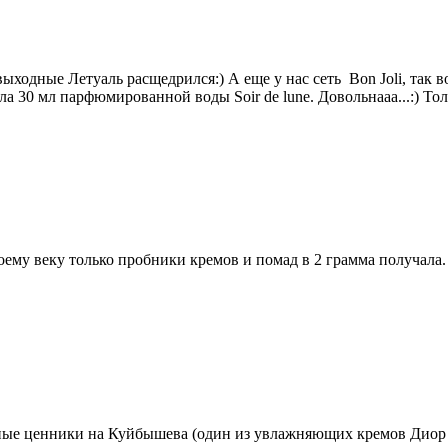
в выходные Летуаль расщедрился:) А еще у нас сеть Bon Joli, так
 30 мл парфюмированной воды Soir de lune. Довольнааа...:) Толь
воему веку только пробники кремов и помад в 2 грамма получала
асные ценники на Куйбышева (один из увлажняющих кремов Диор з