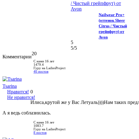
Nailwear Pro+
(оттенок Sheer
Citrus / Чистый
грейпфрут) от
Avon
5
5
/5
20
Комментарии
С нами 16 лет
1479.4
Гуру на LadiesProject
40 постов
Tsarina
Нравится!
0
Не нравится!
Илиса,крутой же у Вас Летуаль))))Нам таких пред
А я ведь соблазнилась.
С нами 16 лет
1083.7
Гуру на LadiesProject
8 постов