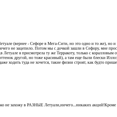
Летуале (вернее - Сефоре в Мега-Сити, но это одно и то же), но 
ничего не зацепило. Потом мы с дочкой зашли в Сефору, мне прос
 Летуале я присмотрела ту же Терракоту, только с коралловым о
, оттенок другой, но тоже красивый), а там еще были блески Ил
 даже ходить туда не хочется, такие физии строят, как будто при
ько не захожу в РАЗНЫЕ Летуали,ничего...никаких акций!Кроме в