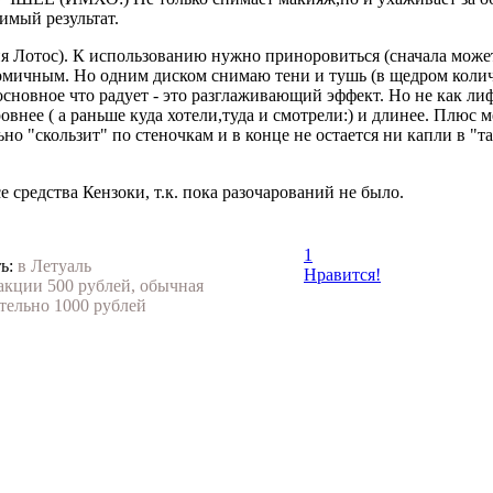
имый результат.
я Лотос). К использованию нужно приноровиться (сначала может 
номичным. Но одним диском снимаю тени и тушь (в щедром коли
сновное что радует - это разглаживающий эффект. Но не как лиф
овнее ( а раньше куда хотели,туда и смотрели:) и длинее. Плюс 
о "скользит" по стеночкам и в конце не остается ни капли в "та
 средства Кензоки, т.к. пока разочарований не было.
1
ь:
в Летуаль
Нравится!
акции 500 рублей, обычная
тельно 1000 рублей