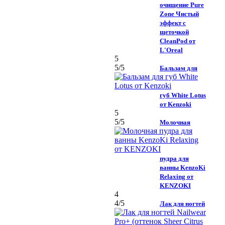
очищение Pure
Zone Чистый
эффект с
щеточкой
CleanPod от
L'Oreal
5
5
/5
Бальзам для
губ White Lotus
от Kenzoki
5
5
/5
Молочная
пудра для
ванны KenzoKi
Relaxing от
KENZOKI
4
4
/5
Лак для ногтей