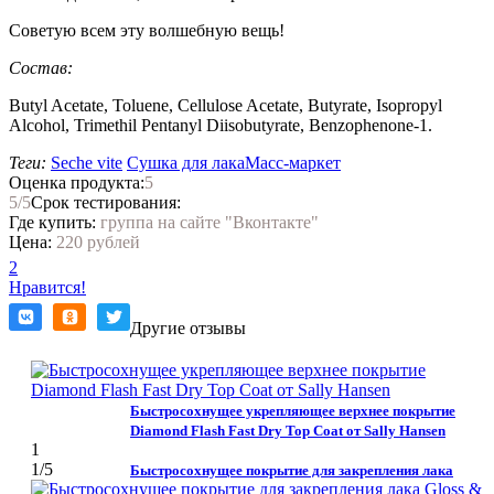
Советую всем эту волшебную вещь!
Состав:
Butyl Acetate, Toluene, Cellulose Acetate, Butyrate, Isopropyl
Alcohol, Trimethil Pentanyl Diisobutyrate, Benzophenone-1.
Теги:
Seche vite
Сушка для лака
Масс-маркет
Оценка продукта:
5
5
/5
Срок тестирования:
Где купить:
группа на сайте "Вконтакте"
Цена:
220 рублей
2
Нравится!
Другие отзывы
Быстросохнущее укрепляющее верхнее покрытие
Diamond Flash Fast Dry Top Coat от Sally Hansen
1
1
/5
Быстросохнущее покрытие для закрепления лака