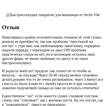
Отзыв
Начитавшись крайне положительных отзывов об этой сушке,
решила ее приобрести, так как проблема "простыней на
ногтях" с утра мне, как начинающему лакоголику, порядком
надоела (правда, с переходом на лаки OPI проблема
практически сошла на нет, но в коллекции остались лаки
других фирм, не менее любимые по цвету и не такие
быстросохнущие).
И радости моей нет предела: лак сохнет не то чтобы за
минуты, - за секунды! Через 30-40 секунд можно спокойно
делать руками что-то не очень рискованное, через 5 минут все
слои (а их было 4 вместе с базой) просохли и при сильном
нажатии подушечкой пальца на лаке не осталось отпечатка!
Единственное "но": если нанести сушку слишком толстым
слоем, она "стягивает" лак с кончика ногтя. На тех ногтях, где
я "пожадничала", такого не произошло.