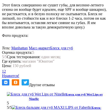
Этот блеск совершенно не сушит губы, для весенне-летнего
сезона он вообще будет идеален, еще SPF и вообще шикарно),
не растекается, и в белую полоску не скатывается. Блеск не
липкий, по стойкости как и все блески 1-2 часа, потом он как
бы впитывается, оставляя легкое сияние на губах. Я им
вполне довольна за такую демократичную цену.)
Фото продукта:
Теги:
Manhattan
Масс-маркет
Блеск для губ
Оценка продукта:
5
5
/5
Срок тестирования:
один месяц
Где купить:
магазин "Юнитон"
Цена:
150 рублей
12
Нравится!
Другие отзывы
Блеск для губ Wet Lips от
Ninelle
5
5
/5
Блеск-