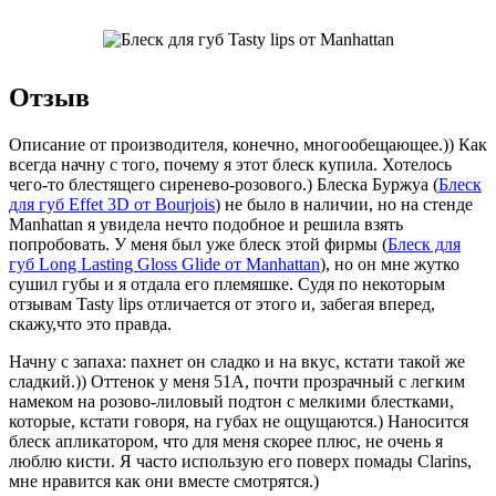
Отзыв
Описание от производителя, конечно, многообещающее.)) Как
всегда начну с того, почему я этот блеск купила. Хотелось
чего-то блестящего сиренево-розового.) Блеска Буржуа (
Блеск
для губ Effet 3D от Bourjois
) не было в наличии, но на стенде
Manhattan я увидела нечто подобное и решила взять
попробовать. У меня был уже блеск этой фирмы (
Блеск для
губ Long Lasting Gloss Glide от Manhattan
), но он мне жутко
сушил губы и я отдала его племяшке. Судя по некоторым
отзывам Tasty lips отличается от этого и, забегая вперед,
скажу,что это правда.
Начну с запаха: пахнет он сладко и на вкус, кстати такой же
сладкий.)) Оттенок у меня 51А, почти прозрачный с легким
намеком на розово-лиловый подтон с мелкими блестками,
которые, кстати говоря, на губах не ощущаются.) Наносится
блеск апликатором, что для меня скорее плюс, не очень я
люблю кисти. Я часто использую его поверх помады Clarins,
мне нравится как они вместе смотрятся.)