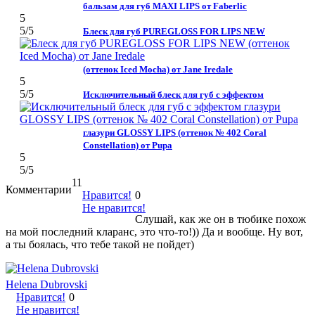
бальзам для губ MAXI LIPS от Faberlic
5
5
/5
Блеск для губ PUREGLOSS FOR LIPS NEW
(оттенок Iced Mocha) от Jane Iredale
5
5
/5
Исключительный блеск для губ с эффектом
глазури GLOSSY LIPS (оттенок № 402 Coral
Constellation) от Pupa
5
5
/5
11
Комментарии
Нравится!
0
Не нравится!
Слушай, как же он в тюбике похож
на мой последний кларанс, это что-то!)) Да и вообще. Ну вот,
а ты боялась, что тебе такой не пойдет)
Helena Dubrovski
Нравится!
0
Не нравится!