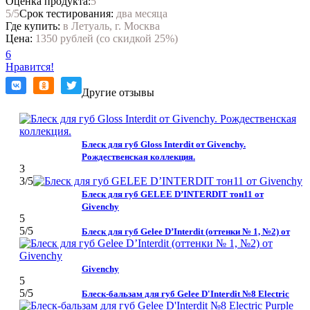
Оценка продукта:
5
5
/5
Срок тестирования:
два месяца
Где купить:
в Летуаль, г. Москва
Цена:
1350 рублей (со скидкой 25%)
6
Нравится!
Другие отзывы
Блеск для губ Gloss Interdit от Givenchy.
Рождественская коллекция.
3
3
/5
Блеск для губ GELEE D’INTERDIT тон11 от
Givenchy
5
5
/5
Блеск для губ Gelee D’Interdit (оттенки № 1, №2) от
Givenchy
5
5
/5
Блеск-бальзам для губ Gelee D'Interdit №8 Electric