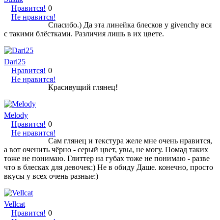
Нравится!
0
Не нравится!
Спасибо.) Да эта линейка блесков у givenchy вся
с такими блёстками. Различия лишь в их цвете.
Dari25
Нравится!
0
Не нравится!
Красивущий глянец!
Melody
Нравится!
0
Не нравится!
Сам глянец и текстура желе мне очень нравится,
а вот оченить чёрно - серый цвет, увы, не могу. Помад таких
тоже не понимаю. Глиттер на губах тоже не понимаю - разве
что в блесках для девочек:) Не в обиду Даше. конечно, просто
вкусы у всех очень разные:)
Vellcat
Нравится!
0