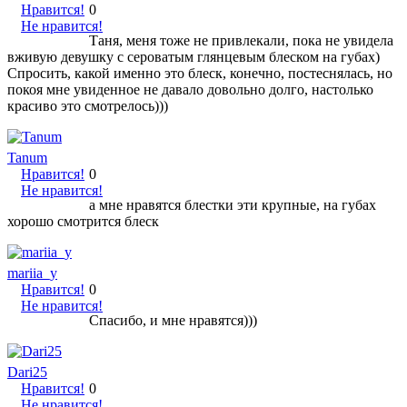
Нравится!
0
Не нравится!
Таня, меня тоже не привлекали, пока не увидела
вживую девушку с сероватым глянцевым блеском на губах)
Спросить, какой именно это блеск, конечно, постеснялась, но
покоя мне увиденное не давало довольно долго, настолько
красиво это смотрелось)))
Tanum
Нравится!
0
Не нравится!
а мне нравятся блестки эти крупные, на губах
хорошо смотрится блеск
mariia_y
Нравится!
0
Не нравится!
Спасибо, и мне нравятся)))
Dari25
Нравится!
0
Не нравится!