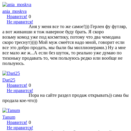
ania_moskva
Нравится!
0
Не нравится!
Аня у меня все то же самое!))) Герлен фу футляр,
а вот живанши я тож наверное буду брать. Я скоро
возьму комод уже под косметику, потому что два чемодана
скоро треснут))))) Мой муж смеётся надо мной, говорит если
все это добро продать, мы были бы миллионерами.) Ну а мне
все мало же ж...А если без шуток, то реально уже думаю по
тихоньку продавать то, чем пользуюсь редко или вообще не
пользуюсь.
Dari25
Нравится!
0
Не нравится!
Пора на сайте раздел продаж открывать)) сама бы
продала кое-что))
Tanum
Нравится!
0
Не нравится!