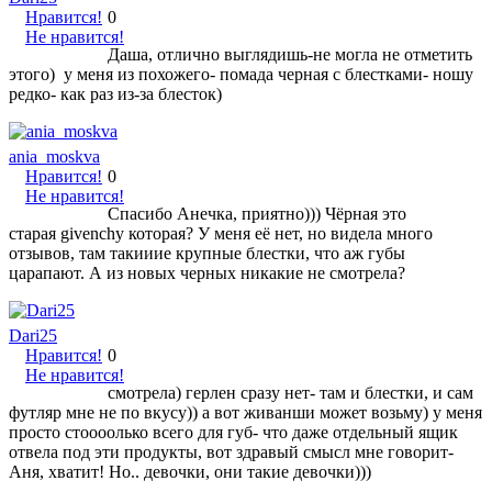
Нравится!
0
Не нравится!
Даша, отлично выглядишь-не могла не отметить
этого) у меня из похожего- помада черная с блестками- ношу
редко- как раз из-за блесток)
ania_moskva
Нравится!
0
Не нравится!
Спасибо Анечка, приятно))) Чёрная это
старая givenchy которая? У меня её нет, но видела много
отзывов, там такииие крупные блестки, что аж губы
царапают. А из новых черных никакие не смотрела?
Dari25
Нравится!
0
Не нравится!
смотрела) герлен сразу нет- там и блестки, и сам
футляр мне не по вкусу)) а вот живанши может возьму) у меня
просто стоооолько всего для губ- что даже отдельный ящик
отвела под эти продукты, вот здравый смысл мне говорит-
Аня, хватит! Но.. девочки, они такие девочки)))