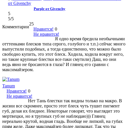
Purple от Givenchy
5
5
/5
25
Комментарии
Нравится!
0
Не нравится!
Я одно время бредила необычными
отттенками блесков типа серого, голубого и т.п.) сейчас много
выпустили подобных, а тогда единственно, что можно было
свободно купить, это этот блеск. Ходила, ходила вокруг него,
но такие крупные блестки все-таки смутили) Даш, но они
ведь явно не бросаются в глаза? И глянец его сравни с
максимайзером.
Tanum
Нравится!
0
Не нравится!
Нет Тань блестки так видны только на макро. В
жизни все скромнее, просто этот блеск чуть тушит пигмент
губ, делая их бледнее. Некоторые говорят, что выглядит это
мертвецки, но я трупных губ не наблюдаю))) Глянец
нереально крутой, водная гладь. Вообще не липкий, на губах
прям желе. Даже максимайзер более липковат. Так что ты