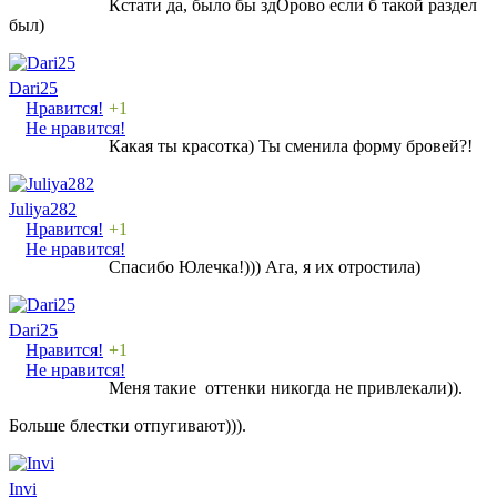
Кстати да, было бы здОрово если б такой раздел
был)
Dari25
Нравится!
+1
Не нравится!
Какая ты красотка) Ты сменила форму бровей?!
Juliya282
Нравится!
+1
Не нравится!
Спасибо Юлечка!))) Ага, я их отростила)
Dari25
Нравится!
+1
Не нравится!
Меня такие оттенки никогда не привлекали)).
Больше блестки отпугивают))).
Invi