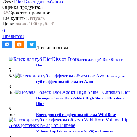
Теги:
Dior
Блеск для губ
Люкс
Оценка продукта:
3
3
/5
Срок тестирования:
Где купить:
Лэтуаль
Цена:
около 1000 рублей
0
Нравится!
Другие отзывы
Блеск для губ DiorKiss от
Dior
5
5
/5
Блеск для
губ с эффектом объема от Avon
3
3
/5
Помада - блеск Dior Addict High Shine - Christian
Dior
5
5
/5
Блеск для губ с эффектом объема Wild Rose
Volume Lip Gloss (оттенок № 24) от Lumene
5