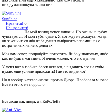
джусики?Или еще хуже?Давно уже хожу вокруг
них,думаю:покупать или нет.
SunShine
Нравится!
0
Не нравится!
На мой взгляд менее липкий. Но очень на губах
чувствуется. И мои губы сушит. Я вот жду не дождусь, когда
он закончиться ибо жаба душит выбросить вспомниная о
потраченных на него деньгах.
Моя вам совет, попробуйте потестить. Либо у знакомых, либо
как-нибудь в магазине. Я очень жалею, что его купила.
У меня вот в тюбике блеск остался, а выдавить его на губы
нужно еще усилие приложить! Где это виданно?
Но я вообще категорически против Диора. Пробовала многое.
Все из этого не подошло.
Все люди как люди, а я КоРоЛеВа