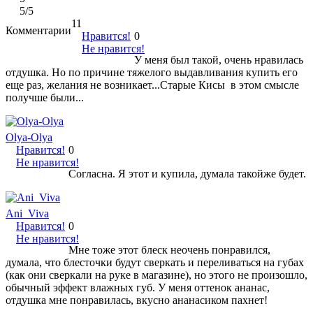
5
/5
11
Комментарии
Нравится!
0
Не нравится!
У меня был такой, очень нравилась
отдушка. Но по причине тяжелого выдавливания купить его
еще раз, желания не возникает...Старые Кисы в этом смысле
получше были...
Olya-Olya
Нравится!
0
Не нравится!
Согласна. Я этот и купила, думала такойже будет.
Ani_Viva
Нравится!
0
Не нравится!
Мне тоже этот блеск неочень понравился,
думала, что блесточки будут сверкать и переливаться на губах
(как они сверкали на руке в магазине), но этого не произошло,
обычный эффект влажных губ. У меня оттенок ананас,
отдушка мне понравилась, вкусно ананасиком пахнет!