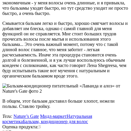
экономичным - у меня волосы очень длинные, и я привыкла,
что бальзамы уходят быстро, но тут средство уходит не просто
быстро, а очень быстро.
Смывается бальзам легко и быстро, хорошо смягчает волосы и
добавляет им блеска, однако с самой главной для меня
функцией он не справляется. Мне стоит больших трудов
прочесать волосы после мытья и использования этого
бальзама... Это очень важный момент, потому что с такой
длиной волос главное, что меня заботит - легкая
расчесываемость. Иначе эта процедура становится очень
долгой и болезненной, и я уж лучше воспользуюсь обычным
кондеем с силиконами, как часто говорит Лена Shegreesa, чем
буду испытывать такие вот мучения с натуральным и
органическим бальзамом вроде этого.
В общем, этот бальзам доставил больше хлопот, нежели
пользы. Ставлю тройку.
Теги:
Nature’s Gate
Мидл-маркет
Натуральная
косметика
Бальзам, кондиционер для волос
Оценка продукта:
3