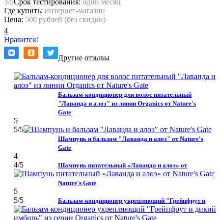
3
/5
Срок тестирования:
один месяц
Где купить:
интернет-магазин
Цена:
500 рублей (без скидки)
4
Нравится!
Другие отзывы
Бальзам-кондиционер для волос питательный
"Лаванда и алоэ" из линии Organics от Nature's
Gate
5
5
/5
Шампунь и бальзам "Лаванда и алоэ" от Nature's
Gate
4
4
/5
Шампунь питательный «Лаванда и алоэ» от
Nature's Gate
5
5
/5
Бальзам-кондиционер укрепляющий "Грейпфрут и