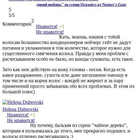
дикий имбирь" из серии Organics от Nature's Gate
5
5
/5
2
Комментарии
Нравится!
+1
Не нравится!
Кать, знаешь, нашим с тобой
волосам большинство кондиционеров нейчерс гейт не дадут
питания и увлажнения в том количестве, которое нужно для
существенного смягчения волоса. Правда у меня проблем с
расчесыванием особо не было, но концы суховаты, есть такое.
Зато как они действую на кожу головы - песня. Когда есть
какое раздражение, сухость или даже шелушение наношу в
том числе и на корни волос - кондей не жирнит и за пару
применений просто забываешь обо всех проблемах. В этом их
большой плюс)
Helena Dubrovski
Нравится!
+1
Не нравится!
Ну почему, бальзам из серии "чайное дерево",
которым я пользовалась до этого, мне прекрасно подошел, и
волосы отлично расчесывались :)