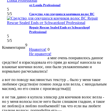
от Londa Professional
5
5
/5
Средство для секущихся кончиков волос BC
Repair Rescue Sealed Ends от Schwarzkopf
Professional
5
5
/5
9
Комментарии
Нравится!
0
Не нравится!
а мне очень понравилось данное
средство! я израсходовала его прям до конца! наносила на
влажные кончики волос, они были увлажненными и
нормально расчесывались!
а вот по поводу маслянистых текстур .. было у меня такое
любимое средство(не помню лонда или велла, с миндальным
маслом), но его сняли с производства((((
и не так давно я купила эликсир для кончиков волос велла -
но у меня волосы после него были слишком гладкие, я такое
не люблю)) я люблю пообъемней! так что если вы любите
гладкие волосы, попробуйте его----