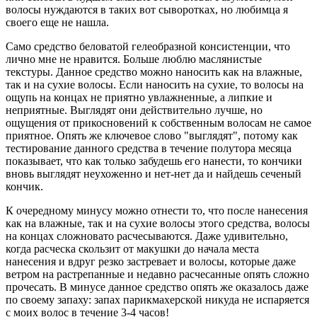
волосы нуждаются в таких вот сыворотках, но любимца я
своего еще не нашла.
Само средство беловатой гелеобразной консистенции, что
лично мне не нравится. Больше люблю маслянистые
текстуры. Данное средство можно наносить как на влажные,
так и на сухие волосы. Если наносить на сухие, то волосы на
ощупь на концах не приятно увлажненные, а липкие и
неприятные. Выглядят они действительно лучше, но
ощущения от прикосновений к собственным волосам не самое
приятное. Опять же ключевое слово "выглядят", потому как
тестирование данного средства в течение полутора месяца
показывает, что как только забудешь его нанести, то кончики
вновь выглядят неухоженно и нет-нет да и найдешь сеченый
кончик.
К очередному минусу можно отнести то, что после нанесения
как на влажные, так и на сухие волосы этого средства, волосы
на концах сложновато расчесываются. Даже удивительно,
когда расческа скользит от макушки до начала места
нанесения и вдруг резко застревает и волосы, которые даже
ветром на растрепанные и недавно расчесанные опять сложно
прочесать. В минусе данное средство опять же оказалось даже
по своему запаху: запах парикмахерской никуда не испаряется
с моих волос в течение 3-4 часов!