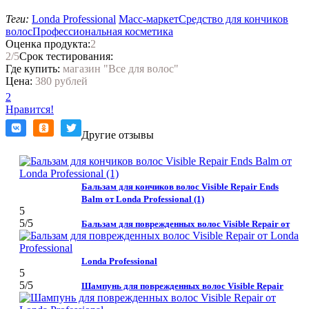
Теги:
Londa Professional
Масс-маркет
Средство для кончиков
волос
Профессиональная косметика
Оценка продукта:
2
2
/5
Срок тестирования:
Где купить:
магазин "Все для волос"
Цена:
380 рублей
2
Нравится!
Другие отзывы
Бальзам для кончиков волос Visible Repair Ends
Balm от Londa Professional (1)
5
5
/5
Бальзам для поврежденных волос Visible Repair от
Londa Professional
5
5
/5
Шампунь для поврежденных волос Visible Repair