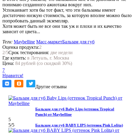
понимаю созданного ажиотажа вокруг них.
Успокаивает хотя бы тот факт, что эти бальзамы имеют
достаточно низкую стоимость, за которую вполне можно было
попробовать данный экземпляр.
Хотя может быть не все они так уж и плохи и их качество
зависит от цвета...
Теги:
Maybelline
Масс-маркет
Бальзам для губ
Оценка продукта:
2
2
/5
Срок тестирования:
две недели
Где купить:
в Летуаль, г. Москва
Цена:
84 рублей (со скидкой 30%)
7
Нравится!
Другие отзывы
Бальзам для губ Baby Lips (оттенок Tropical
Punch) от Maybelline
5
5
/5
Бальзам для губ BABY LIPS (оттенок Pink Lolita)