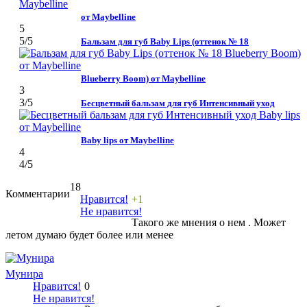
от Maybelline
5
5
/5
Бальзам для губ Baby Lips (оттенок № 18
Blueberry Boom) от Maybelline
3
3
/5
Бесцветный бальзам для губ Интенсивный уход
Baby lips от Maybelline
4
4
/5
18
Комментарии
Нравится!
+1
Не нравится!
Такого же мнения о нем . Может
летом думаю будет более или менее
Мунира
Нравится!
0
Не нравится!