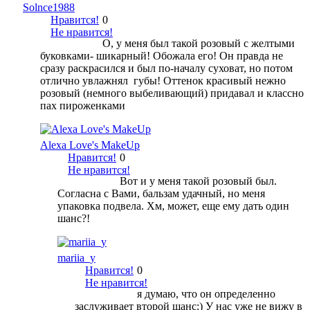
Solnce1988
Нравится!
0
Не нравится!
О, у меня был такой розовый с желтыми
буковками- шикарный! Обожала его! Он правда не
сразу раскрасился и был по-началу суховат, но потом
отлично увлажнял губы! Оттенок красивый нежно
розовый (немного выбеливающий) придавал и классно
пах пироженками
Alexa Love's MakeUp
Нравится!
0
Не нравится!
Вот и у меня такой розовый был.
Согласна с Вами, бальзам удачный, но меня
упаковка подвела. Хм, может, еще ему дать один
шанс?!
mariia_y
Нравится!
0
Не нравится!
я думаю, что он определенно
заслуживает второй шанс:) У нас уже не вижу в