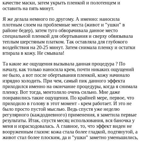
качестве маски, затем укрыть пленкой и полотенцем и
оставить на пять минут.
Я же делала немного по другому. А именно: наносила
плотным слоем на проблемные места (живот и "ушки" в
районе бедер), затем туго обворачивала данное место
специальной пленкой для обертывания и сверху обвязывала
теплым шерстяным платком. Так оставляла для глубокого
воздействия на 20-25 минут. Затем снимала пленку и остатки
втирала в кожу. Не смывала!
Та какие же ощущения вызывала данная процедура ? По
началу, как только наносила крем, почти никаких ощущений
не было, а вот после обертывания пленкой, кожу начинало
изрядно холодить. При чем, самый пик данного эффекта
приходился именно на окончание процедуры, когда я снимала
пленку. Вот тогда, ментолило очень сильно. Мне даже
понравились такие ощущения. По крайней мере, первое, что
приходило в голову в этот момент - крем работает. И это не
было просто пустой мыслью. Ведь спустя уже неделю
регулярного (каждодневного) применения, я заметила первые
результаты. Итак, спустя месяц использования, вся баночка у
меня и израсходовалась. А главное, то, что эффект виден не
вооруженным глазом: кожа стала более гладкой, подтянутой, а
живот стал более плоским, да и "ушки" заметно уменьшились,