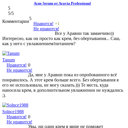
Acne Serum от Aravia Professional
5
5
/5
5
Комментарии
Нравится!
+1
Не нравится!
Все у Аравии так заманчиво))
Интересно, как он просто как крем, без обертывания... Саш,
как у него с увлажнением/питанием?
Tanum
Нравится!
0
Не нравится!
Да, мне у Аравии пока из опробованного всё
понравилось. А этот крем больше всего. Без обертывания я
его не использовала, не могу сказать.))) Те места, куда
наносила крем, в дополнительном увлажнении не нуждались
;).
Solnce1988
Нравится!
0
Не нравится!
Увы, ни один крем в мире не поможет