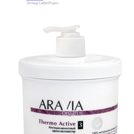
Легенда LadiesProject