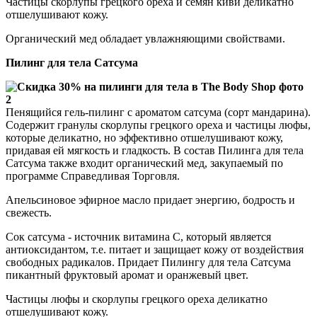
Частицы скорлупы грецкого ореха и семян киви деликатно
отшелушивают кожу.
Органический мед обладает увлажняющими свойствами.
Пилинг для тела Сатсума
Пенящийся гель-пилинг с ароматом сатсума (сорт мандарина).
Содержит гранулы скорлупы грецкого ореха и частицы люфы,
которые деликатно, но эффективно отшелушивают кожу,
придавая ей мягкость и гладкость. В состав Пилинга для тела
Сатсума также входит органический мед, закупаемый по
программе Справедливая Торговля.
Апельсиновое эфирное масло придает энергию, бодрость и
свежесть.
Сок сатсума - источник витамина С, который является
антиоксидантом, т.е. питает и защищает кожу от воздействия
свободных радикалов. Придает Пилингу для тела Сатсума
пикантный фруктовый аромат и оранжевый цвет.
Частицы люфы и скорлупы грецкого ореха деликатно
отшелушивают кожу.