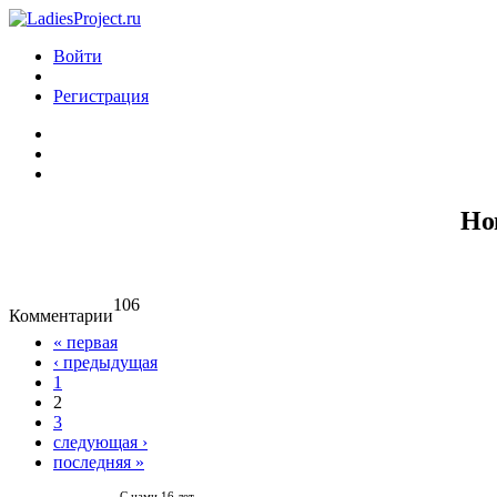
Войти
Регистрация
Но
106
Комментарии
« первая
‹ предыдущая
1
2
3
следующая ›
последняя »
С нами 16 лет