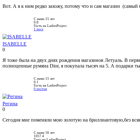
нравится!
Вот. А я к ним редко захожу, потому что и сам магазин (самы
С нами 15 лет
0.8
Гость на LadiesProject
1 пост
ISABELLE
0
Нравится!
Не
нравится!
Я тоже была на двух днях рождения магазинов Летуаль. В пер
полноценные румяна Dior, я покупала тысяч на 5. А подарки тыс
С нами 15 лет
0.1
Гость на LadiesProject
0 постов
Регина
0
Нравится!
Не
нравится!
Сегодня мне поменяли мою золотую на бриллиантовую,без всяк
С нами 16 лет
1057.4
Гуру на LadiesProject