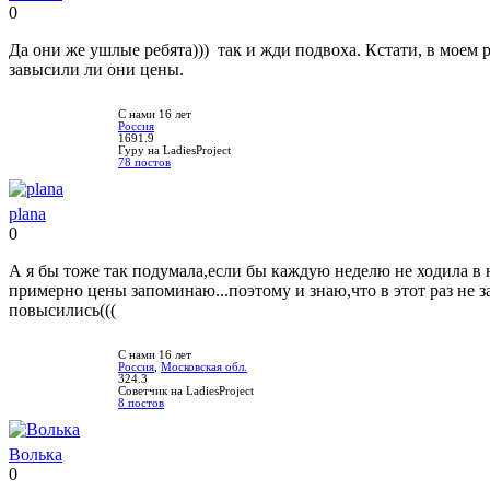
0
Нравится!
Не
нравится!
Да они же ушлые ребята))) так и жди подвоха. Кстати, в моем 
завысили ли они цены.
С нами 16 лет
Россия
1691.9
Гуру на LadiesProject
78 постов
plana
0
Нравится!
Не
нравится!
А я бы тоже так подумала,если бы каждую неделю не ходила в ю
примерно цены запоминаю...поэтому и знаю,что в этот раз не 
повысились(((
С нами 16 лет
Россия
,
Московская обл.
324.3
Советчик на LadiesProject
8 постов
Волька
0
Нравится!
Не