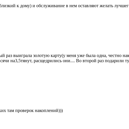
й близкий к дому) и обслуживание в нем оставляют желать лучше
вый раз выиграла золотую карту(у меня уже была одна, честно 
ячи на3,5тянут, расщедрились они.... Во второй раз подарили ту
их там проверок накоплений)))