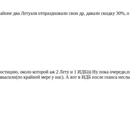
районе два Летуаля отпраздновали свои др, давали скидку 30%, о
стицию, около которой аж 2 Лету и 1 ИДБ))) Ну пока очереди,пя
завысили(по крайней мере у нас). А вот в ИДБ после сеанса нес