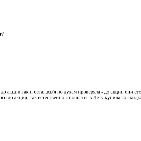
т?
до акции,так и осталась(я по духам проверяла - до акции они ст
ого до акции, так естественно я пошла и в Лету купила со скидко