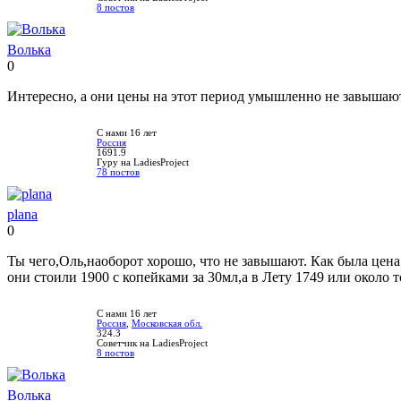
8 постов
Волька
0
Нравится!
Не
нравится!
Интересно, а они цены на этот период умышленно не завышаю
С нами 16 лет
Россия
1691.9
Гуру на LadiesProject
78 постов
plana
0
Нравится!
Не
нравится!
Ты чего,Оль,наоборот хорошо, что не завышают. Как была цена 
они стоили 1900 с копейками за 30мл,а в Лету 1749 или около т
С нами 16 лет
Россия
,
Московская обл.
324.3
Советчик на LadiesProject
8 постов
Волька