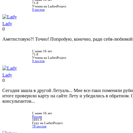
71.8
Ученик на LadiesProject
9 постов
Lady
0
Нравится!
Не
нравится!
Аметистовую?! Точно! Попробую, конечно, ради себя-любимой :) 
С нами 16 лет
71.8
Ученик на LadiesProject
9 постов
Lady
0
Нравится!
Не
нравится!
Сегодня зашла в другой Летуаль... Мне все-таки поменяли руб
итоге проверили карту на сайте Лету и убедились в обратном
консультантов...
С нами 16 лет
Россия
1691.9
Гуру на LadiesProject
78 постов