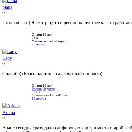
plana
0
Нравится!
Не
нравится!
Поздравляю!) Я смотрю,что в регионах шустрее как-то работают
С нами 16 лет
71.8
Ученик на LadiesProject
9 постов
Lady
0
Нравится!
Не
нравится!
Спасибо)) Благо парнишка адекватный попался))
С нами 16 лет
Россия
,
Барнаул
381.3
Советчик на LadiesProject
13 постов
Ariana
0
Нравится!
Не
нравится!
А мне сегодня сразу дали сапфировую карту в место старой зел