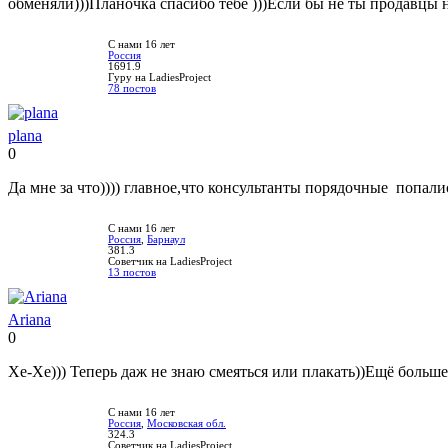
обменяли)))Планочка спасибо тебе )))Если бы не ты продавцы н
С нами 16 лет
Россия
1691.9
Гуру на LadiesProject
78 постов
plana
0
Нравится!
Не
нравится!
Да мне за что)))) главное,что консультанты порядочные попал
С нами 16 лет
Россия
,
Барнаул
381.3
Советчик на LadiesProject
13 постов
Ariana
0
Нравится!
Не
нравится!
Хе-Хе))) Теперь даж не знаю смеяться или плакать))Ещё больше
С нами 16 лет
Россия
,
Московская обл.
324.3
Советчик на LadiesProject