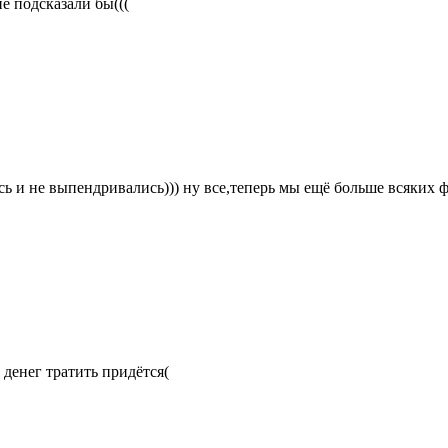
е подсказали бы(((
ись и не выпендривались))) ну все,теперь мы ещё больше всяки
 денег тратить придётся(