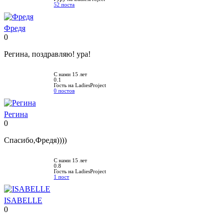
52 поста
Фредя
0
Нравится!
Не
нравится!
Регина, поздравляю! ура!
С нами 15 лет
0.1
Гость на LadiesProject
0 постов
Регина
0
Нравится!
Не
нравится!
Спасибо,Фредя))))
С нами 15 лет
0.8
Гость на LadiesProject
1 пост
ISABELLE
0
Нравится!
Не
нравится!