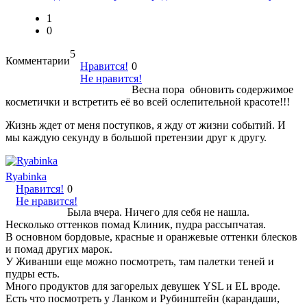
1
0
5
Комментарии
Нравится!
0
Не нравится!
Весна пора обновить содержимое
косметички и встретить её во всей ослепительной красоте!!!
Жизнь ждет от меня поступков, я жду от жизни событий. И
мы каждую секунду в большой претензии друг к другу.
Ryabinka
Нравится!
0
Не нравится!
Была вчера. Ничего для себя не нашла.
Несколько оттенков помад Клиник, пудра рассыпчатая.
В основном бордовые, красные и оранжевые оттенки блесков
и помад других марок.
У Живанши еще можно посмотреть, там палетки теней и
пудры есть.
Много продуктов для загорелых девушек YSL и EL вроде.
Есть что посмотреть у Ланком и Рубинштейн (карандаши,