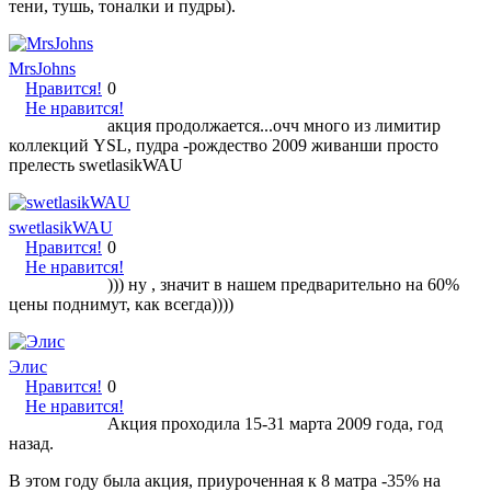
тени, тушь, тоналки и пудры).
MrsJohns
Нравится!
0
Не нравится!
акция продолжается...очч много из лимитир
коллекций YSL, пудра -рождество 2009 живанши просто
прелесть swetlasikWAU
swetlasikWAU
Нравится!
0
Не нравится!
))) ну , значит в нашем предварительно на 60%
цены поднимут, как всегда))))
Элис
Нравится!
0
Не нравится!
Акция проходила 15-31 марта 2009 года, год
назад.
В этом году была акция, приуроченная к 8 матра -35% на