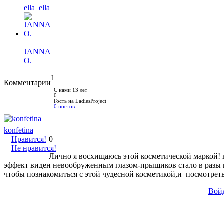
ella_ella
JANNA
O.
1
Комментарии
С нами 13 лет
0
Гость на LadiesProject
0 постов
konfetina
Нравится!
0
Не нравится!
Лично я восхищаюсь этой косметической маркой! 
эффект виден невообруженным глазом-прыщиков стало в разы м
чтобы познакомиться с этой чудесной косметикой,и посмотреть
Вой