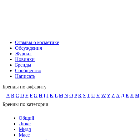
Отзывы о косметике
Обсуждения
Журнал
Новинки
Бренды
Сообщество
Написать
Бренды по алфавиту
A
B
C
D
E
F
G
H
I
J
K
L
M
N
O
P
R
S
T
U
V
W
Y
Z
А
Д
К
Л
М
Бренды по категории
Общий
Люкс
Мидл
Масс