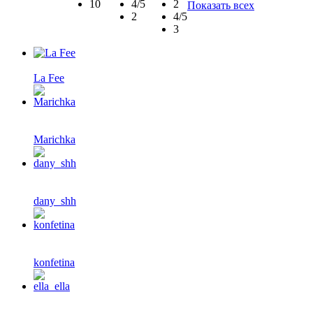
10
4/5
2
Показать всех
2
4/5
3
La Fee
Marichka
dany_shh
konfetina