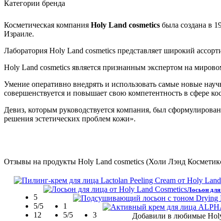
Категории бренда
Косметическая компания
Holy Land cosmetics
была создана в 1
Израиле.
Лаборатория Holy Land cosmetics представляет широкий ассорт
Holy Land cosmetics является признанным экспертом на миров
Умение оперативно внедрять и использовать самые новые науч
совершенствуется и повышает свою компетентность в сфере ко
Девиз, которым руководствуется компания, был сформулирован
решения эстетических проблем кожи».
Отзывы на продукты Holy Land cosmetics (Холи Лэнд Косметик
Лосьон для
5
5/5
1
12
5/5
3
Добавили в любимые Holy