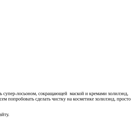
сь супер-лосьоном, сокращающей маской и кремами холилэнд,
ем попробовать сделать чистку на косметике холилэнд, просто
айту.