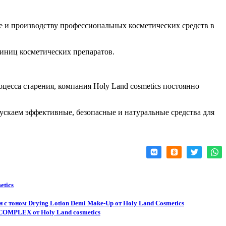
ке и производству профессиональных косметических средств в
диниц косметических препаратов.
есса старения, компания Holy Land cosmetics постоянно
ускаем эффективные, безопасные и натуральные средства для
etics
с тоном Drying Lotion Demi Make-Up от Holy Land Cosmetics
COMPLEX от Holy Land cosmetics