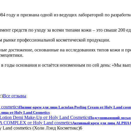
984 году и признана одной из ведущих лабораторий по разработ
имент средств по уходу за всеми типами кожи – это свыше 200 е
ом рынке профессиональной косметической продукции.
ные достижение, основанные на исследованиях типов кожи и проц
смецевтики.
 в годы основания и остаётся неизменным по сей день: «Мы вып
с)
Все отзывы
Пилинг-крем для лица Lactolan Peeling Cream от Holy Land cosm
 лица от Holy Land Cosmetics
Подсушивающий лосьон 
Активный крем для лица ALPHA 
 Land cosmetics (Холи Лэнд Косметикс)
6