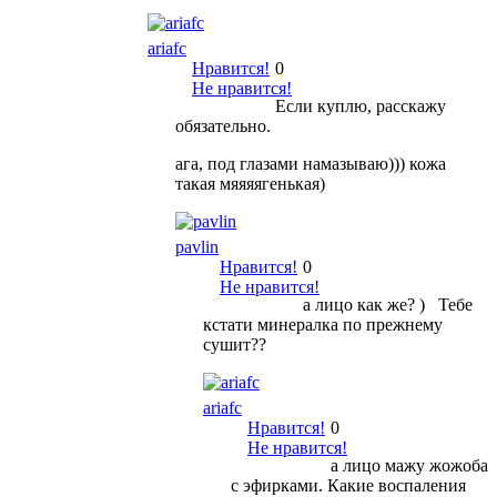
ariafc
Нравится!
0
Не нравится!
Если куплю, расскажу
обязательно.
ага, под глазами намазываю))) кожа
такая мяяяягенькая)
pavlin
Нравится!
0
Не нравится!
а лицо как же? ) Тебе
кстати минералка по прежнему
сушит??
ariafc
Нравится!
0
Не нравится!
а лицо мажу жожоба
с эфирками. Какие воспаления