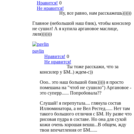
Нравится!
0
Не нравится!
Ну, все равно, нам расскажешь))))))
Главное (небольшой наш бзик), чтобы консилер
не сушил! А я купила аргановое маслице,
ляля)))))))
pavlin
Нравится!
0
Не нравится!
Ты тоже расскажи, что за
консилер у БМ..) ждем-с))
Ооо.. это наш большой бзик))))) я просто
помешана на "чтоб не сушило") Аргановое -
это суперр...... Попробовала??
Слушай! я перепутала.... глянула состав
Иллюминатора, а не Вел Рестед...... Нет там
такого большого отличия с БМ. Ну разве что
рисовая пудра в составе. Но она для сухой
кожи очень хорошая вешш...В общем, жду
твои впечатления от БМ......