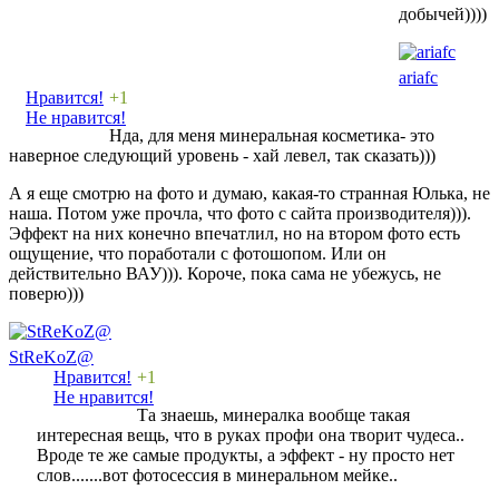
добычей))))
ariafc
Нравится!
+1
Не нравится!
Нда, для меня минеральная косметика- это
наверное следующий уровень - хай левел, так сказать)))
А я еще смотрю на фото и думаю, какая-то странная Юлька, не
наша. Потом уже прочла, что фото с сайта производителя))).
Эффект на них конечно впечатлил, но на втором фото есть
ощущение, что поработали с фотошопом. Или он
действительно ВАУ))). Короче, пока сама не убежусь, не
поверю)))
StReKoZ@
Нравится!
+1
Не нравится!
Та знаешь, минералка вообще такая
интересная вещь, что в руках профи она творит чудеса..
Вроде те же самые продукты, а эффект - ну просто нет
слов.......вот фотосессия в минеральном мейке..