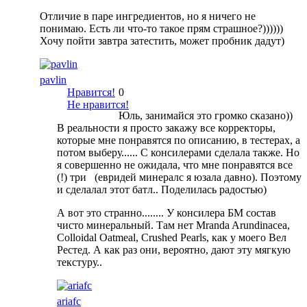
Отличие в паре ингредиентов, но я ничего не
понимаю. Есть ли что-то такое прям страшное?))))))
Хочу пойти завтра затестить, может пробник дадут)
pavlin
Нравится!
0
Не нравится!
Юль, занимайся это громко сказано))
В реальности я просто закажу все корректоры,
которые мне понравятся по описанию, в тестерах, а
потом выберу...... С консилерами сделала также. Но
я совершенно не ожидала, что мне понравятся все
(!) три (евридей минералс я юзала давно). Поэтому
и сделалал этот батл.. Поделилась радостью)
А вот это странно........ У консилера БМ состав
чисто минеральный. Там нет Mranda Arundinacea,
Colloidal Oatmeal, Crushed Pearls, как у моего Вел
Рестед. А как раз они, вероятно, дают эту мягкую
текстуру..
ariafc