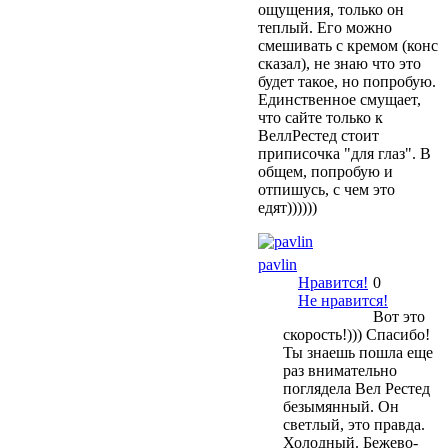
ощущения, только он
теплый. Его можно
смешивать с кремом (конс
сказал), не знаю что это
будет такое, но попробую.
Единственное смущает,
что сайте только к
ВеллРестед стоит
приписочка "для глаз". В
общем, попробую и
отпишусь, с чем это
едят))))))
pavlin
Нравится!
0
Не нравится!
Вот это
скорость!))) Спасибо!
Ты знаешь пошла еще
раз внимательно
поглядела Вел Рестед
безымянный. Он
светлый, это правда.
Холодный. Бежево-