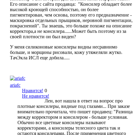
Его описание с сайта продавца: "Консилер обладает более
высокой кроющей способностью, он более
пигментирован, чем основа, поэтому его предназначение -
маскировка отдельных прыщиков, неровной пигментации,
покраснений". Ты знаешь, это больше похоже на описание
корректора,а не консилера......Может быть поэтому из за
своей плотности он был виден?
У меня силиконовые консилеры видны несравнимо
больше, и морщины рисовали, кожу утяжеляли жутко.
ТачЭкла ИСЛ еще добила.....
ariafc
Нравится!
0
Не нравится!
Лен, вот нашла в ответ на вопрос про
плотные консилеры, видные под глазами... При заказе
внимательно прочитала, что пишет продавец: "Разница
между корректором и консилером - больше условная.
Обычно все цветные консилеры называют
корректорами, а консилеры телесного цвета так и
остаются консилерами. После применения цветного