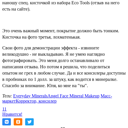
наношу спец. кисточкой из набора Eco Tools (отзыв на него
есть на сайте).
Это очень важный момент, покрытие должно быть тонким.
Кисточка на фото третья, лохматенькая.
Свои фото для демонстрации эффекта - извините
великодушно - не выкладываю. Я не умею наглядно
фотографировать. Это меня долго останавливало от
написания отзыва. Но потом я решила, что поделиться
опытом не грех в любом случае. Да и все консилеры доступны
в пробниках по 1 долл. за штуку, как водится в минералке.
Спасибо за внимание. Юля, ко мне на "ты".
Теги:
Everyday Minerals
Angel Face Mineral Makeup
Масс-
маркет
Корректор, консилер
11
Нравится!