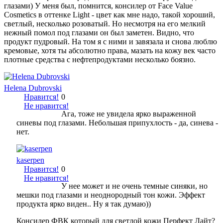
глазами) У меня был, помнится, консилер от Face Value
Cosmetics в оттенке Light - цвет как мне надо, такой хороший,
светлый, несколько розоватый. Но несмотря на его мелкий
нежный помол под глазами он был заметен. Видно, что
продукт пудровый. На том я с ними и завязала и снова люблю
кремовые, хотя ты абсолютно права, мазать на кожу век часто
плотные средства с нефтепродуктами несколько боязно.
Helena Dubrovski
Нравится!
0
Не нравится!
Ага, тоже не увидела ярко выраженной
синевы под глазами. Небольшая припухлость - да, синева -
нет.
kaserpen
Нравится!
0
Не нравится!
У нее может и не очень темные синяки, но
мешки под глазами и неоднородный тон кожи. Эффект
продукта ярко виден.. Ну я так думаю))
Консилер ФВК который для светлой кожи Перфект Лайт?