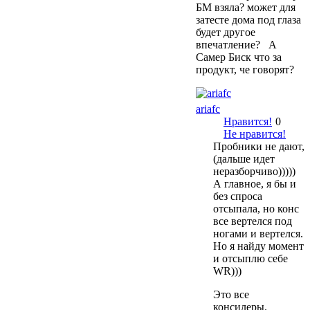
БМ взяла? может для
затесте дома под глаза
будет другое
впечатление? А
Самер Биск что за
продукт, че говорят?
ariafc
Нравится!
0
Не нравится!
Пробники не дают,
(дальше идет
неразборчиво)))))
А главное, я бы и
без спроса
отсыпала, но конс
все вертелся под
ногами и вертелся.
Но я найду момент
и отсыплю себе
WR)))
Это все
консилеры.