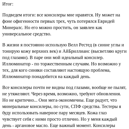
Итог:
Подведем итоги: все консилеры мне нравятся. Ну может на
фоне офигенности первых трех, чуть потерялся Евридей
Минералс. Но его можно простить, он заявлен как
универсальное средство.
В жизни я постоянно использую Велл Рестед (в синие углы и
тонирую кожу верхних век) и АйБриллианс (высветляю круги
под глазами). В паре они мой идеальный консилер.
Иллюминатор - по торжественным случаям. Но возможно у
тех, для кого синяки составляют настоящую проблема,
Иллюминатор понадобится на каждый день.
Все консилеры почти не видны под глазами, вообще не пылят,
не утяжеляют. Через время, возможно, требуют обновления.
Но не критично... Они мега-экономичны. Еще радует, что
минеральные консилеры, по сути, СПФ средства. Тестеры я
буду использовать наверное пару месяцев. Кожа глаз
чувствует себя с ними просто отлично. Но у меня каждый
день - аргановое масло. Еще важный момент. Консилеры