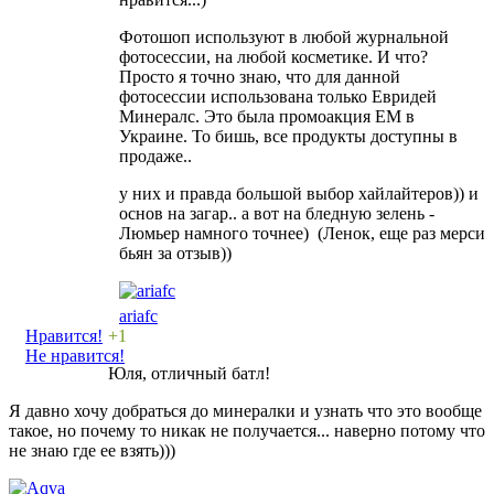
Фотошоп используют в любой журнальной
фотосессии, на любой косметике. И что?
Просто я точно знаю, что для данной
фотосессии использована только Евридей
Минералс. Это была промоакция ЕМ в
Украине. То бишь, все продукты доступны в
продаже..
у них и правда большой выбор хайлайтеров)) и
основ на загар.. а вот на бледную зелень -
Люмьер намного точнее) (Ленок, еще раз мерси
бьян за отзыв))
ariafc
Нравится!
+1
Не нравится!
Юля, отличный батл!
Я давно хочу добраться до минералки и узнать что это вообще
такое, но почему то никак не получается... наверно потому что
не знаю где ее взять)))