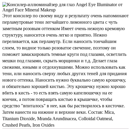
Этот консилер по своему виду и результату очень напоминают
перламутровые тени легчайшего лимонного цвета с чуть
заметным розовым оттенком Имеет очень нежную кремовую
структуру, наносится очень легко и приятно. Нежно
переливается, как перламутр. Если наносить тончайшим
слоем, то видное только розоватое свечение, поэтому он
поможет замаскировать темные круги под глазами, осветлить
мешки под глазами, скрыть морщинки и т.д. Делает глаза
свежими, юными и отдохнувшими. Можно использовать как
тени, или наносить сверху любых других теней для придания
нового оттенка. Наносить нужно буквально самую крошечку,
и обязательно хорошей кистью. Эту крошечку нужно хорошо
вбить в кисть - то есть взять самую капелюшечку на ее
кончик, а потом повращать кистью в крышечке, чтобы
средство "впиталось" в нее, как бы растворилось в кисточке.
Затем нанести на нижние и верхние веки. Состав: Mica,
Titanium Dioxide, Mranda Arundinacea, Colloidal Oatmeal,
Crushed Pearls, Iron Oxides