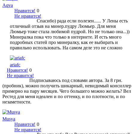
Aqva
Нравится!
0
Не нравится!
Спасибо) рада если полезен...... У Лены есть
отличный отзыв на минер.пудру Люмьер. Для меня
Люмьер тоже стала любимой пудрой. Но не только она...))
Минералка пока что только в интернете. И есть много
подробных статей про минералку, как ее выбирать и
правильно использовать. На самом деле это не сложно
ariafc
Нравится!
0
Не нравится!
Подписываюсь под словами автора. За 8 грн.
(пробник), можно получить шикарный, невидимый консиллер
примерно на пару месяцев. Чего большего можно желать? Вел
Рестед для меня идеален и по оттенку, и по плотности, и по
незаметности.
Musya
Нравится!
0
Не нравится!