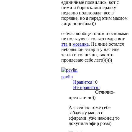
единичные появились, вот с
ними и борюсь. минералку
недавно пользовала, все в
порядке. но я перед этим маслом
лицо попитала)))
сейчас вообще тоном и основами
не пользуюсь, только пудра вот
эта
и
мозаика
. На лице остался
небольшой загар и у нас еще
тепло и солнечно, так что
продлеваю себе лето))))))
pavlin
Нравится!
0
Не нравится!
Отлично-
преотлично))
А я сейчас тоже себе
забадяжу масло с
эфирами..уже наконец то
докупила эфир розы)