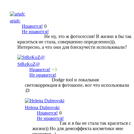
ariafc
Нравится!
0
Не нравится!
Не ну, это ж фотосессия! В жизни я бы так
краситься не стала, совершенно определенно))).
Интересно, а что они для блескучести использовали?
StReKoZ@
Нравится!
+3
Не нравится!
Dodge tool и локальная
светокоррекция в фотошопе, вот что использовали
:D
Helena Dubrovski
Нравится!
0
Не нравится!
Так и я бы не стала так краситься с
жизни)) Но для демоэффекта косметики мне
нравится...)