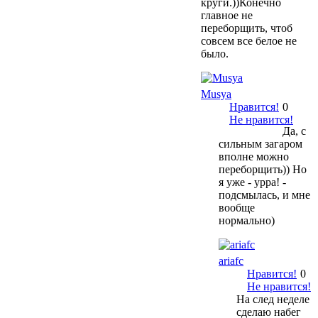
круги.))Конечно
главное не
переборщить, чтоб
совсем все белое не
было.
Musya
Нравится!
0
Не нравится!
Да, с
сильным загаром
вполне можно
переборщить)) Но
я уже - урра! -
подсмылась, и мне
вообще
нормально)
ariafc
Нравится!
0
Не нравится!
На след неделе
сделаю набег