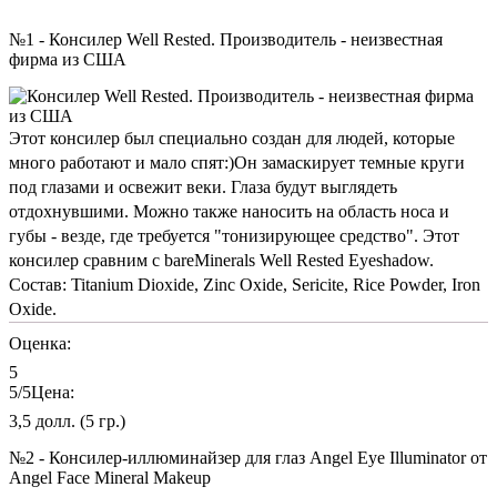
№1 - Консилер Well Rested. Производитель - неизвестная
фирма из США
Этот консилер был специально создан для людей, которые
много работают и мало спят:)Он замаскирует темные круги
под глазами и освежит веки. Глаза будут выглядеть
отдохнувшими. Можно также наносить на область носа и
губы - везде, где требуется "тонизирующее средство". Этот
консилер сравним с bareMinerals Well Rested Eyeshadow.
Состав: Titanium Dioxide, Zinc Oxide, Sericite, Rice Powder, Iron
Oxide.
Оценка:
5
5
/5
Цена:
3,5 долл. (5 гр.)
№2 - Консилер-иллюминайзер для глаз Angel Eye Illuminator от
Angel Face Mineral Makeup