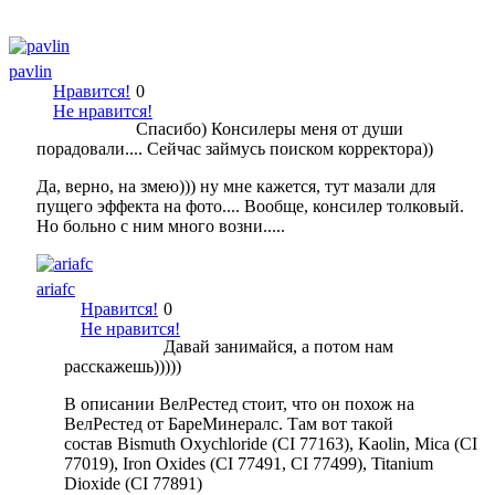
pavlin
Нравится!
0
Не нравится!
Спасибо) Консилеры меня от души
порадовали.... Сейчас займусь поиском корректора))
Да, верно, на змею))) ну мне кажется, тут мазали для
пущего эффекта на фото.... Вообще, консилер толковый.
Но больно с ним много возни.....
ariafc
Нравится!
0
Не нравится!
Давай занимайся, а потом нам
расскажешь)))))
В описании ВелРестед стоит, что он похож на
ВелРестед от БареМинералс. Там вот такой
состав Bismuth Oxychloride (CI 77163), Kaolin, Mica (CI
77019), Iron Oxides (CI 77491, CI 77499), Titanium
Dioxide (CI 77891)