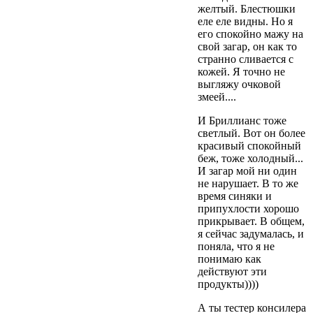
желтый. Блестюшки
еле еле видны. Но я
его спокойно мажу на
свой загар, он как то
странно сливается с
кожей. Я точно не
выгляжу очковой
змеей....
И Бриллианс тоже
светлый. Вот он более
красивый спокойный
беж, тоже холодный...
И загар мой ни один
не нарушает. В то же
время синяки и
припухлости хорошо
прикрывает. В общем,
я сейчас задумалась, и
поняла, что я не
понимаю как
действуют эти
продукты))))
А ты тестер консилера