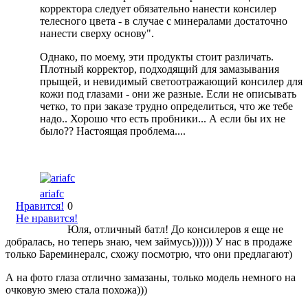
корректора следует обязательно нанести консилер
телесного цвета - в случае с минералами достаточно
нанести сверху основу".
Однако, по моему, эти продукты стоит различать.
Плотный корректор, подходящий для замазывания
прыщей, и невидимый светоотражающий консилер для
кожи под глазами - они же разные. Если не описывать
четко, то при заказе трудно определиться, что же тебе
надо.. Хорошо что есть пробники... А если бы их не
было?? Настоящая проблема....
ariafc
Нравится!
0
Не нравится!
Юля, отличный батл! До консилеров я еще не
добралась, но теперь знаю, чем займусь)))))) У нас в продаже
только Бареминералс, схожу посмотрю, что они предлагают)
А на фото глаза отлично замазаны, только модель немного на
очковую змею стала похожа)))