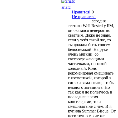
ariafc
Нравится!
0
Не нравится!
сегодня
тестила Well Rested у БМ,
он оказался невероятно
светлым. Даже не знаю,
если у тебя такой же, то
ты должна быть совсем
белоснежкой. На руке
очень мягкий, со
светоотражающими
частичками, но такой
холодный. Конс
рекомендовал смешивать
с косметикой, которой я
синяки замазываю, чтобы
немного затемнить. Но
так как я не пользуюсь в
последнее время
консилерами, то и
смешивать не с чем. И я
купила Summer Bisque. От
него точно такие же