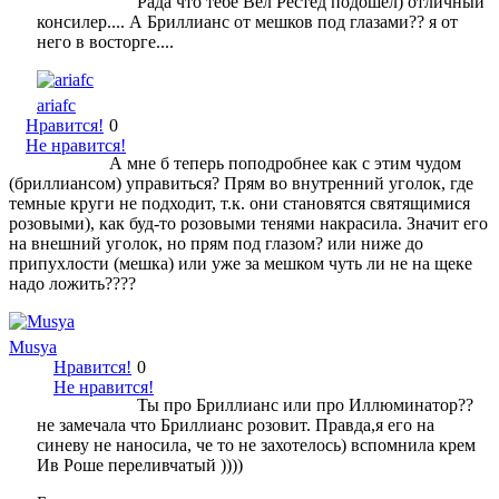
Рада что тебе Вел Рестед подошел) отличный
консилер.... А Бриллианс от мешков под глазами?? я от
него в восторге....
ariafc
Нравится!
0
Не нравится!
А мне б теперь поподробнее как с этим чудом
(бриллиансом) управиться? Прям во внутренний уголок, где
темные круги не подходит, т.к. они становятся святящимися
розовыми), как буд-то розовыми тенями накрасила. Значит его
на внешний уголок, но прям под глазом? или ниже до
припухлости (мешка) или уже за мешком чуть ли не на щеке
надо ложить????
Musya
Нравится!
0
Не нравится!
Ты про Бриллианс или про Иллюминатор??
не замечала что Бриллианс розовит. Правда,я его на
синеву не наносила, че то не захотелось) вспомнила крем
Ив Роше переливчатый ))))