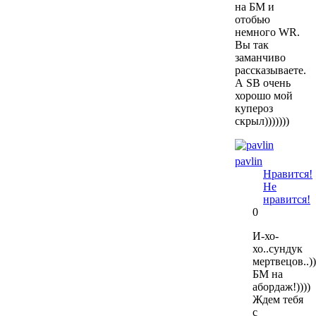
на БМ и
отобью
немного WR.
Вы так
заманчиво
рассказываете.
А SB очень
хорошо мой
купероз
скрыл)))))))
pavlin
Нравится!
Не
нравится!
0
И-хо-
хо..сундук
мертвецов..))
БМ на
абордаж!))))
Ждем тебя
с