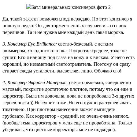
Да, такой эффект возможен,подтверждаю. Но этот консилер я
пользую редко. Он для торжественных случаев из-за своих
переливов. Та и не нужна мне каждый день такая морока.
3. Консилер Eye Brilliance:
светло-бежевый, с легким
шиммером, холодного оттенка. Покрытие среднее, тоже не
сушит. Его я наношу под глаза на кожу и к вискам. У него есть
хороший, но незаметный светоотражатель. Поэтому он сразу
стирает следы усталости, высветляет лицо. Обожаю его!
4. Консилер Эвридей Минералс:
светло-бежевый, совершенно
матовый, покрытие достаточно плотное, потому что он еще и
корректор. Была им довольна, пока не попробовала 3-х других
героев поста.)) Не сушит тоже. Но его нужно растушевывать
тщательно. При плотном нанесении может выглядеть
грубовато. Как корректор - средний, но очень-очень неплох.
(вообще тема корректоров у меня еще не проработана. Только
убедилась, что цветные корректоры мне не подходят).