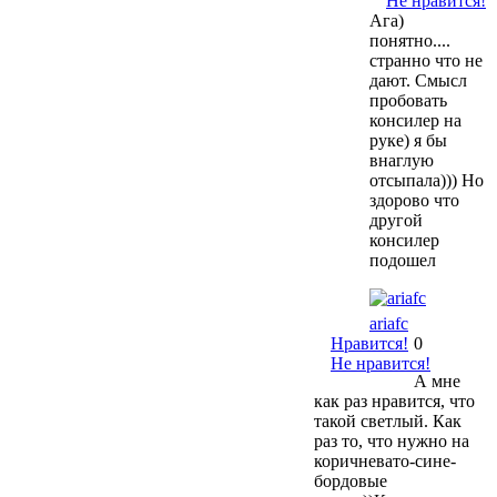
Не нравится!
Ага)
понятно....
странно что не
дают. Смысл
пробовать
консилер на
руке) я бы
внаглую
отсыпала))) Но
здорово что
другой
консилер
подошел
ariafc
Нравится!
0
Не нравится!
А мне
как раз нравится, что
такой светлый. Как
раз то, что нужно на
коричневато-сине-
бордовые