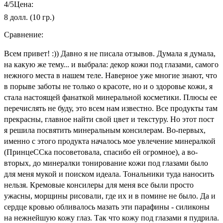
4
/5
Цена:
8 долл. (10 гр.)
Сравнение:
Всем привет! :)) Давно я не писала отзывов. Думала я думала,
на какую же тему... и выбрала: декор кожи под глазами, самого
нежного места в нашем теле. Наверное уже многие знают, что
в порыве заботы не только о красоте, но и о здоровье кожи, я
стала настоящей фанаткой минеральной косметики. Плюсы ее
перечислять не буду, это всем нам известно. Все продукты там
прекрасны, главное найти свой цвет и текстуру. Но этот пост
я решила посвятить минеральным консилерам. Во-первых,
именно с этого продукта началось мое увлечение минералкой
(ПринцеССка посоветовала, спасибо ей огромное), а во-
вторых, до минералки тонирование кожи под глазами было
для меня мукой и поиском идеала. Тональники туда наносить
нельзя. Кремовые консилеры для меня все были просто
ужасны, морщины рисовали, где их и в помине не было. Да и
сердце кровью обливалось мазать эти парафины - силиконы
на нежнейшую кожу глаз. Так что кожу под глазами я пудрила.